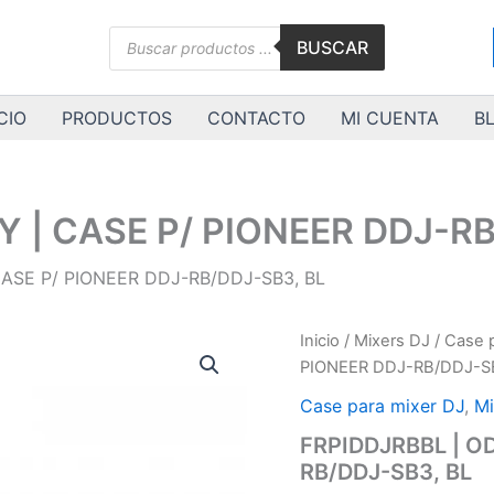
Búsqueda
BUSCAR
de
productos
CIO
PRODUCTOS
CONTACTO
MI CUENTA
B
 | CASE P/ PIONEER DDJ-RB
CASE P/ PIONEER DDJ-RB/DDJ-SB3, BL
FRPIDDJRBBL
Inicio
/
Mixers DJ
/
Case p
|
PIONEER DDJ-RB/DDJ-S
ODYSSEY
|
Case para mixer DJ
,
Mi
CASE
FRPIDDJRBBL | O
P/
RB/DDJ-SB3, BL
PIONEER
DDJ-