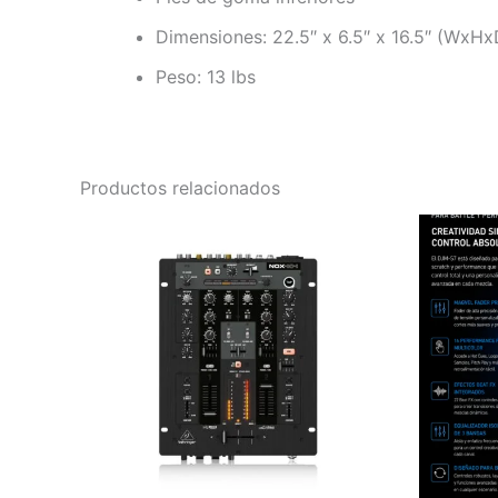
Dimensiones: 22.5″ x 6.5″ x 16.5″ (WxHx
Peso: 13 lbs
Productos relacionados