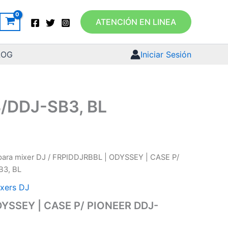
ATENCIÓN EN LINEA
LOG
Iniciar Sesión
/DDJ-SB3, BL
ara mixer DJ
/ FRPIDDJRBBL | ODYSSEY | CASE P/
B3, BL
xers DJ
DYSSEY | CASE P/ PIONEER DDJ-