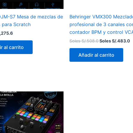
DJM-S7 Mesa de mezclas de
Behringer VMX300 Mezclad
s para Scratch
profesional de 3 canales co
contador BPM y control VC
,275.6
Soles S/.
508.0
Soles S/.
483.0
r al carrito
Añadir al carrito