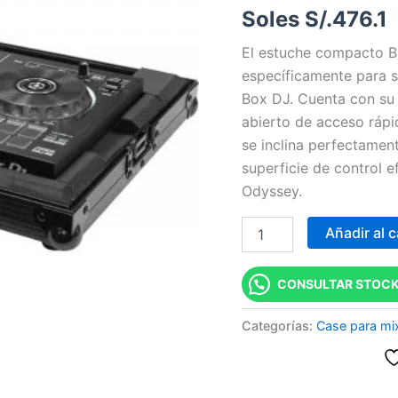
Soles S/.
476.1
RB/DDJ-
SB3,
El estuche compacto B
BL
cantidad
específicamente para 
Box DJ. Cuenta con su 
abierto de acceso rápi
se inclina perfectamen
superficie de control e
Odyssey.
Añadir al c
CONSULTAR STOCK
Categorías:
Case para mi