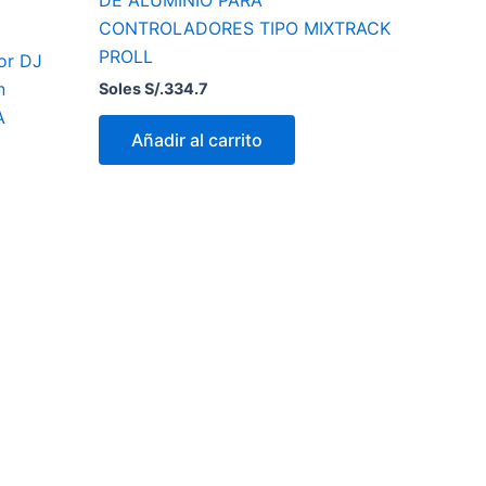
CONTROLADORES TIPO MIXTRACK
PROLL
or DJ
n
Soles S/.
334.7
A
Añadir al carrito