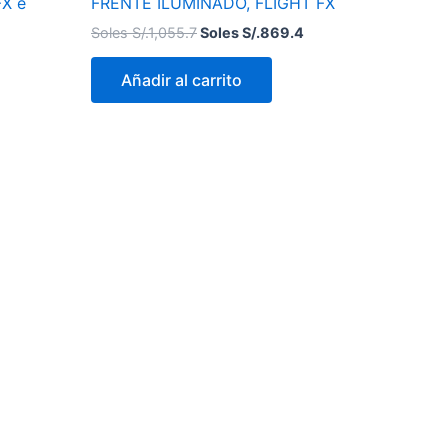
FX e
FRENTE ILUMINADO, FLIGHT FX
Soles S/.
1,055.7
Soles S/.
869.4
Añadir al carrito