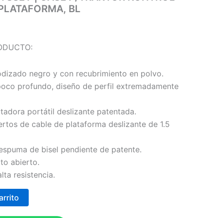
/PLATAFORMA, BL
ODUCTO:
dizado negro y con recubrimiento en polvo.
poco profundo, diseño de perfil extremadamente
adora portátil deslizante patentada.
ertos de cable de plataforma deslizante de 1.5
e espuma de bisel pendiente de patente.
to abierto.
lta resistencia.
arrito