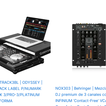
TRACK3BL | ODYSSEY |
NOX303 | Behringer | Mezcl
ACK LABEL P/NUMARK
DJ premium de 3 canales c
K 3/PRO-3/PLATINUM
INFINIUM ‘Contact-Free’ VC
AFORMA