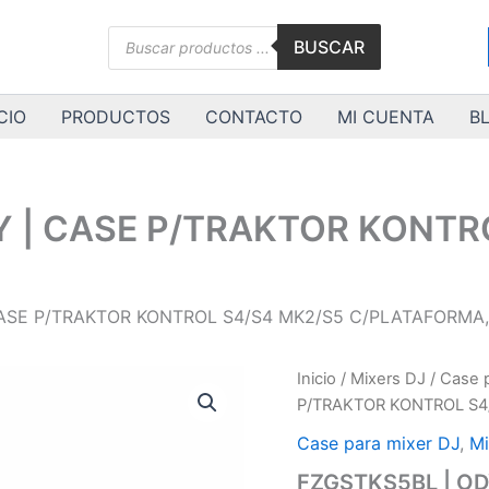
Búsqueda
BUSCAR
de
productos
CIO
PRODUCTOS
CONTACTO
MI CUENTA
B
Y | CASE P/TRAKTOR KONTR
CASE P/TRAKTOR KONTROL S4/S4 MK2/S5 C/PLATAFORMA,
FZGSTKS5BL
Inicio
/
Mixers DJ
/
Case p
|
P/TRAKTOR KONTROL S4
ODYSSEY
|
Case para mixer DJ
,
Mi
CASE
FZGSTKS5BL | O
P/TRAKTOR