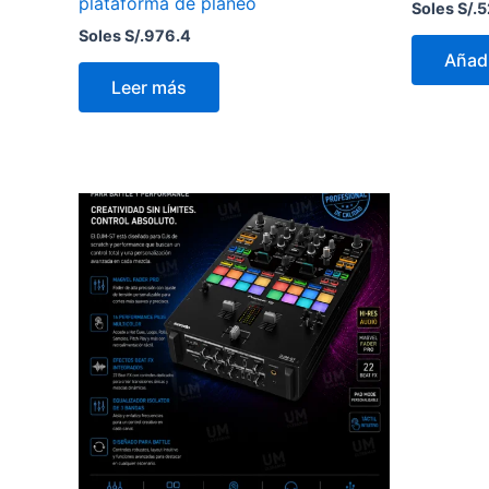
plataforma de planeo
Soles S/.
5
Soles S/.
976.4
Añadi
Leer más