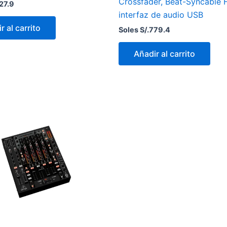
Crossfader, Beat-Syncable 
27.9
interfaz de audio USB
r al carrito
Soles S/.
779.4
Añadir al carrito