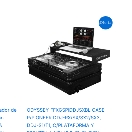
El
El
¡Oferta!
precio
precio
original
actual
era:
es:
Soles
Soles
S/.1,055.7.
S/.869.4.
ador de
ODYSSEY FFXGSPIDDJSXBL CASE
on
P/PIONEER DDJ-RX/SX/SX2/SX3,
A
DDJ-S1/T1, C/PLATAFORMA Y