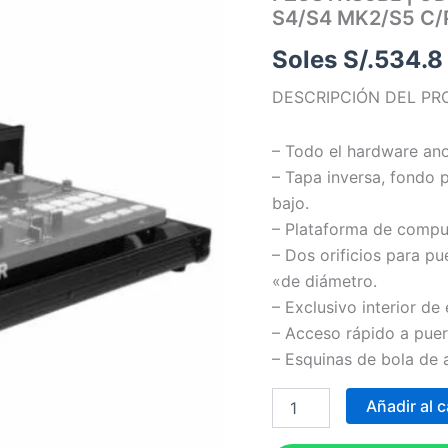
S4/S4 MK2/S5 C
KONTROL
S4/S4
Soles S/.
534.8
MK2/S5
C/PLATAFORMA,
DESCRIPCIÓN DEL PR
BL
cantidad
– Todo el hardware ano
– Tapa inversa, fondo 
bajo.
– Plataforma de comput
– Dos orificios para pu
«de diámetro.
– Exclusivo interior d
– Acceso rápido a puer
– Esquinas de bola de a
Añadir al c