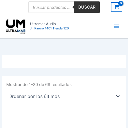
Ordenado
Ir
Búsqueda
por
BUSCAR
de
los
al
últimos
productos
contenido
Ultramar Audio
Jr. Paruro 1401 Tienda 120
Mostrando 1–20 de 68 resultados