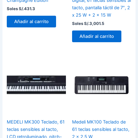
Champagne Edition
digital, 61 teclas sensibles al
tacto, pantalla táctil de 7″, 2
Soles S/.
431.3
x 25 W + 2 x 15 W
Añadir al carrito
Soles S/.
3,001.5
Añadir al carrito
MEDELI MK300 Teclado, 61
Medeli MK100 Teclado de
teclas sensibles al tacto,
61 teclas sensibles al tacto,
LCD retroiluminado, pitch-
2 x 2,5 W