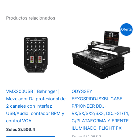
Productos relacionados
El
El
¡Oferta!
precio
precio
actual
original
es:
era:
Soles
Soles
S/.869.4.
S/.1,055.7.
VMX200USB | Behringer |
ODYSSEY
Mezclador DJ profesional de
FFXGSPIDDJSXBL CASE
2 canales con interfaz
P/PIONEER DDJ-
USB/Audio, contador BPM y
RX/SX/SX2/SX3, DDJ-S1/T1,
control VCA
C/PLATAFORMA Y FRENTE
ILUMINADO, FLIGHT FX
Soles S/.
506.4
Soles S/.
1,055.7