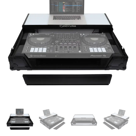
CASE
PIONEER
DDJ1000
C/BANDEJA
cantidad