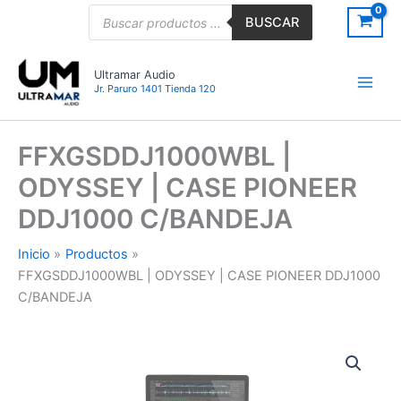
Ir
Búsqueda
BUSCAR
de
al
productos
contenido
Ultramar Audio
Jr. Paruro 1401 Tienda 120
FFXGSDDJ1000WBL |
ODYSSEY | CASE PIONEER
DDJ1000 C/BANDEJA
Inicio
Productos
FFXGSDDJ1000WBL | ODYSSEY | CASE PIONEER DDJ1000
C/BANDEJA
FFXGSDDJ1000WBL
|
ODYSSEY
|