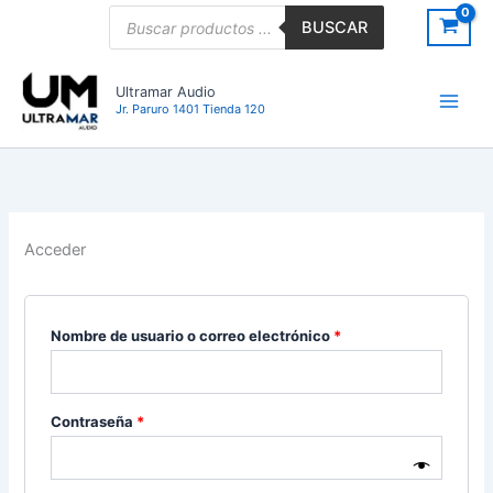
Ir
Obligatorio
Obligatorio
Obligatorio
Búsqueda
BUSCAR
de
al
productos
contenido
Ultramar Audio
Jr. Paruro 1401 Tienda 120
Acceder
Nombre de usuario o correo electrónico
*
Contraseña
*