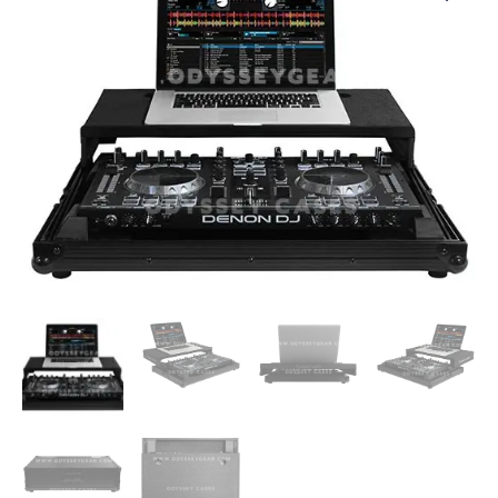
ODYSSEY
|
CASE
P/DENON
DN-
MC4000
C/PLATAFORMA,
BL
cantidad