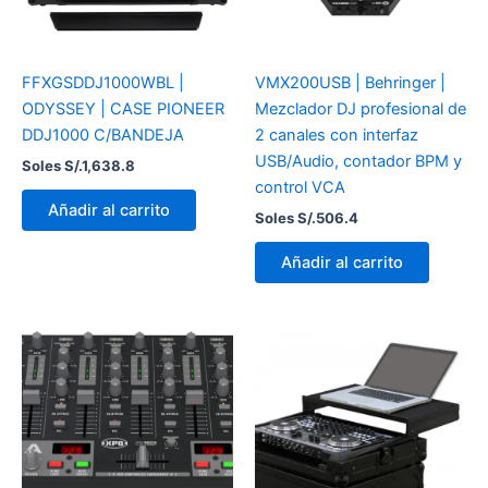
FFXGSDDJ1000WBL |
VMX200USB | Behringer |
ODYSSEY | CASE PIONEER
Mezclador DJ profesional de
DDJ1000 C/BANDEJA
2 canales con interfaz
USB/Audio, contador BPM y
Soles S/.
1,638.8
control VCA
Añadir al carrito
Soles S/.
506.4
Añadir al carrito