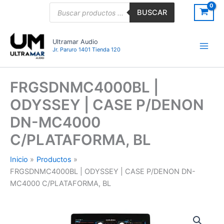
Ir
Búsqueda
BUSCAR
de
al
productos
contenido
Ultramar Audio
Jr. Paruro 1401 Tienda 120
FRGSDNMC4000BL |
ODYSSEY | CASE P/DENON
DN-MC4000
C/PLATAFORMA, BL
Inicio
Productos
FRGSDNMC4000BL | ODYSSEY | CASE P/DENON DN-
MC4000 C/PLATAFORMA, BL
FRGSDNMC4000BL
|