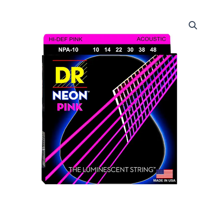
DRS-
NPA-
10
|
DR
STRINGS
|
CUERDAS
HI-
DEF
NEON™
PINK:
COATED
ACOUSTIC:
10,
14,
22,
30,
38,
48
"DR
STRINGS"