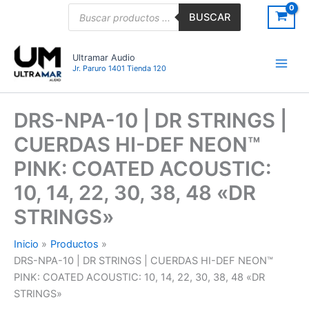
Ir
Búsqueda
BUSCAR
de
al
productos
contenido
Ultramar Audio
Jr. Paruro 1401 Tienda 120
DRS-NPA-10 | DR STRINGS |
CUERDAS HI-DEF NEON™
PINK: COATED ACOUSTIC:
10, 14, 22, 30, 38, 48 «DR
STRINGS»
Inicio
Productos
DRS-NPA-10 | DR STRINGS | CUERDAS HI-DEF NEON™
PINK: COATED ACOUSTIC: 10, 14, 22, 30, 38, 48 «DR
STRINGS»