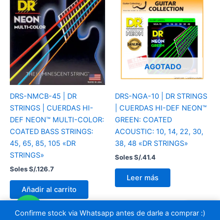
AGOTADO
DRS-NMCB-45 | DR
DRS-NGA-10 | DR STRINGS
STRINGS | CUERDAS HI-
| CUERDAS HI-DEF NEON™
DEF NEON™ MULTI-COLOR:
GREEN: COATED
COATED BASS STRINGS:
ACOUSTIC: 10, 14, 22, 30,
45, 65, 85, 105 «DR
38, 48 «DR STRINGS»
STRINGS»
Soles S/.
41.4
Soles S/.
126.7
Leer más
Añadir al carrito
Confirme stock via Whatsapp antes de darle a comprar :)