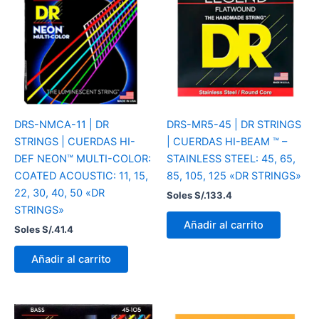
DRS-NMCA-11 | DR
DRS-MR5-45 | DR STRINGS
STRINGS | CUERDAS HI-
| CUERDAS HI-BEAM ™ –
DEF NEON™ MULTI-COLOR:
STAINLESS STEEL: 45, 65,
COATED ACOUSTIC: 11, 15,
85, 105, 125 «DR STRINGS»
22, 30, 40, 50 «DR
Soles S/.
133.4
STRINGS»
Añadir al carrito
Soles S/.
41.4
Añadir al carrito