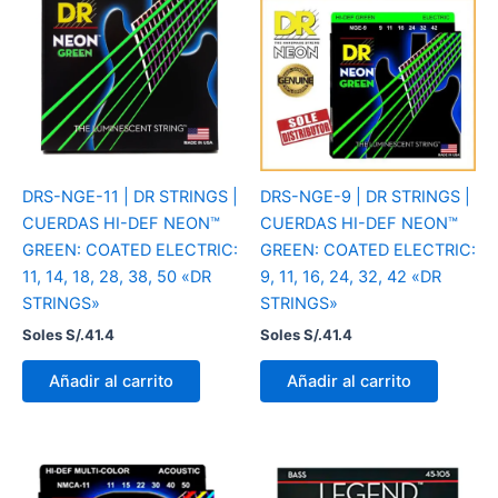
DRS-NGE-11 | DR STRINGS |
DRS-NGE-9 | DR STRINGS |
CUERDAS HI-DEF NEON™
CUERDAS HI-DEF NEON™
GREEN: COATED ELECTRIC:
GREEN: COATED ELECTRIC:
11, 14, 18, 28, 38, 50 «DR
9, 11, 16, 24, 32, 42 «DR
STRINGS»
STRINGS»
Soles S/.
41.4
Soles S/.
41.4
Añadir al carrito
Añadir al carrito