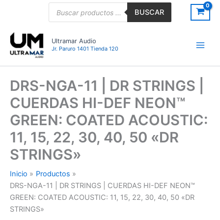
Ir
Búsqueda
BUSCAR
de
al
productos
contenido
Ultramar Audio
Jr. Paruro 1401 Tienda 120
DRS-NGA-11 | DR STRINGS |
CUERDAS HI-DEF NEON™
GREEN: COATED ACOUSTIC:
11, 15, 22, 30, 40, 50 «DR
STRINGS»
Inicio
Productos
DRS-NGA-11 | DR STRINGS | CUERDAS HI-DEF NEON™
GREEN: COATED ACOUSTIC: 11, 15, 22, 30, 40, 50 «DR
STRINGS»