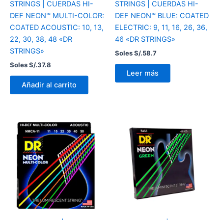
STRINGS | CUERDAS HI-
STRINGS | CUERDAS HI-
DEF NEON™ MULTI-COLOR:
DEF NEON™ BLUE: COATED
COATED ACOUSTIC: 10, 13,
ELECTRIC: 9, 11, 16, 26, 36,
22, 30, 38, 48 «DR
46 «DR STRINGS»
STRINGS»
Soles S/.
58.7
Soles S/.
37.8
Leer más
Añadir al carrito