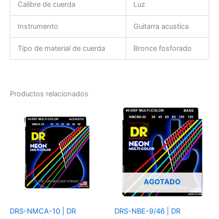
Calibre de cuerda
Luz
Instrumento
Guitarra acustica
Tipo de material de cuerda
Bronce fosforado
Productos relacionados
AGOTADO
DRS-NMCA-10 | DR
DRS-NBE-9/46 | DR