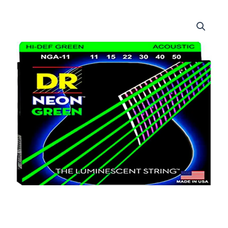
DRS-
NGA-
11
|
DR
STRINGS
|
CUERDAS
HI-
DEF
NEON™
GREEN:
COATED
ACOUSTIC:
11,
15,
22,
30,
40,
50
"DR
STRINGS"