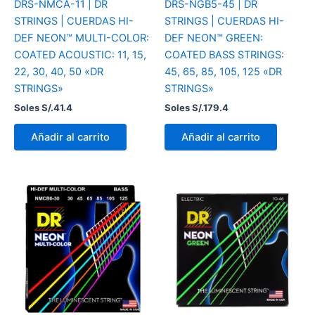
DRS-NMCA-11 | DR
DRS-NGB5-45 | DR
STRINGS | CUERDAS HI-
STRINGS | CUERDAS HI-
DEF NEON™ MULTI-COLOR:
DEF NEON™ GREEN:
COATED ACOUSTIC: 11, 15,
COATED BASS STRINGS:
22, 30, 40, 50 «DR
45, 65, 85, 105, 125 «DR
STRINGS»
STRINGS»
Soles S/.
41.4
Soles S/.
179.4
Añadir al carrito
Añadir al carrito