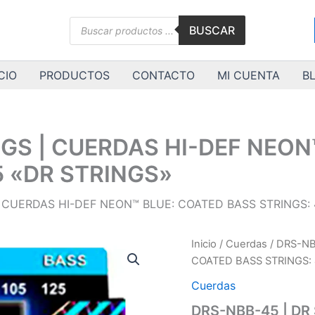
Búsqueda
BUSCAR
de
productos
CIO
PRODUCTOS
CONTACTO
MI CUENTA
B
NGS | CUERDAS HI-DEF NEON
05 «DR STRINGS»
 CUERDAS HI-DEF NEON™ BLUE: COATED BASS STRINGS: 4
DRS-
Inicio
/
Cuerdas
/ DRS-NB
NBB-
COATED BASS STRINGS: 4
45
|
Cuerdas
DR
DRS-NBB-45 | DR
STRINGS