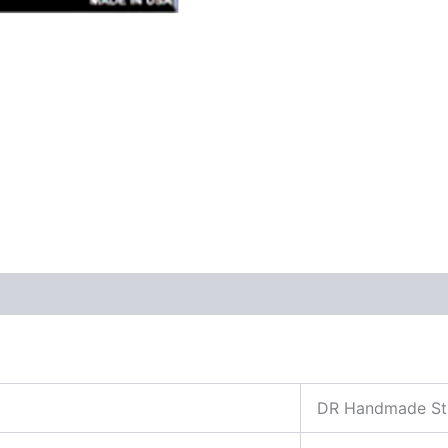
ones (0)
DR Handmade St