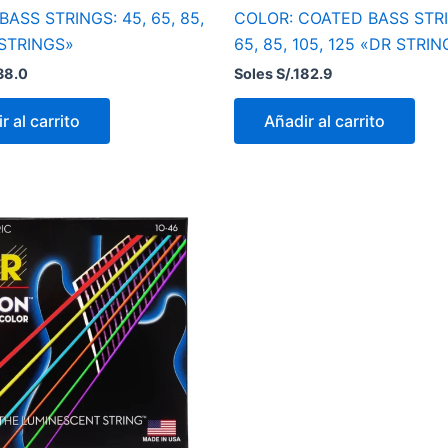
ASS STRINGS: 45, 65, 85,
COLOR: COATED BASS STRI
 STRINGS»
65, 85, 105, 125 «DR STRI
38.0
Soles S/.
182.9
r al carrito
Añadir al carrito