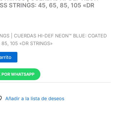
S STRINGS: 45, 65, 85, 105 «DR
INGS | CUERDAS HI-DEF NEON™ BLUE: COATED
, 85, 105 «DR STRINGS»
arrito
 POR WHATSAPP
Añadir a la lista de deseos