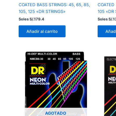
COATED BASS STRINGS: 45, 65, 85,
COATED B
105, 125 «DR STRINGS»
105 «DR
Soles S/.
179.4
Soles S/.
1
Añadir al carrito
Añadi
AGOTADO