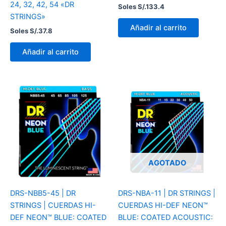
24, 32, 42, 54 «DR
Soles S/.
133.4
STRINGS»
Añadir al carrito
Soles S/.
37.8
Añadir al carrito
AGOTADO
DRS-NBB5-45 | DR
DRS-NBA-11 | DR STRINGS |
STRINGS | CUERDAS HI-
CUERDAS HI-DEF NEON™
DEF NEON™ BLUE: COATED
BLUE: COATED ACOUSTIC: