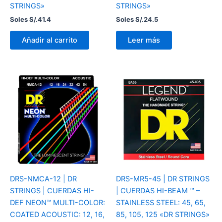
STRINGS»
STRINGS»
Soles S/.
41.4
Soles S/.
24.5
Añadir al carrito
Leer más
DRS-NMCA-12 | DR
DRS-MR5-45 | DR STRINGS
STRINGS | CUERDAS HI-
| CUERDAS HI-BEAM ™ –
DEF NEON™ MULTI-COLOR:
STAINLESS STEEL: 45, 65,
COATED ACOUSTIC: 12, 16,
85, 105, 125 «DR STRINGS»