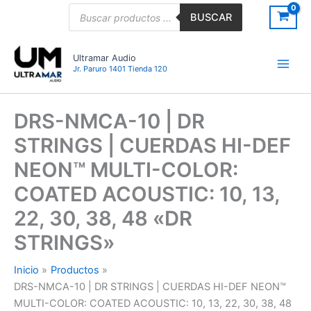
Ir
Búsqueda
BUSCAR
de
al
productos
contenido
Ultramar Audio
Jr. Paruro 1401 Tienda 120
DRS-NMCA-10 | DR
STRINGS | CUERDAS HI-DEF
NEON™ MULTI-COLOR:
COATED ACOUSTIC: 10, 13,
22, 30, 38, 48 «DR
STRINGS»
Inicio
Productos
DRS-NMCA-10 | DR STRINGS | CUERDAS HI-DEF NEON™
MULTI-COLOR: COATED ACOUSTIC: 10, 13, 22, 30, 38, 48