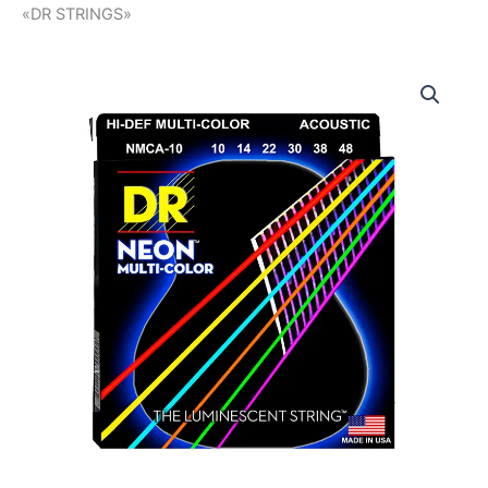
«DR STRINGS»
DRS-
NMCA-
10
|
DR
STRINGS
|
CUERDAS
HI-
DEF
NEON™
MULTI-
COLOR:
COATED
ACOUSTIC:
10,
13,
22,
30,
38,