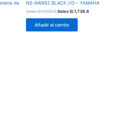
istema de
NS-AW992 BLACK //G – YAMAHA
Soles S/.
1,932.0
Soles S/.
1,738.8
Añadir al carrito