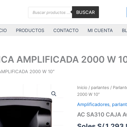
Búsqueda
BUSCAR
de
productos
CIO
PRODUCTOS
CONTACTO
MI CUENTA
B
CA AMPLIFICADA 2000 W 1
MPLIFICADA 2000 W 10″
AC
Inicio
/
parlantes
/
Parlant
SA310
2000 W 10″
CAJA
ACÚSTICA
Amplificadores
,
parlan
AMPLIFICADA
AC SA310 CAJA A
2000
W
Soles S/.
1,293.
10"