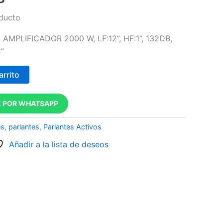
oducto
MPLIFICADOR 2000 W, LF:12”, HF:1”, 132DB,
”
arrito
 POR WHATSAPP
es
,
parlantes
,
Parlantes Activos
Añadir a la lista de deseos