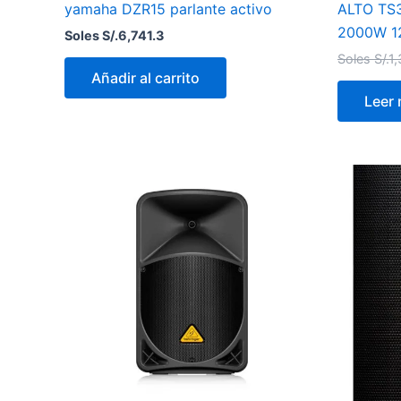
yamaha DZR15 parlante activo
ALTO TS
2000W 1
Soles S/.
6,741.3
Soles S/.
1
Añadir al carrito
Leer