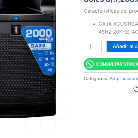
cantidad
Características del pr
CAJA ACÚSTICA A
48HZ-20KHZ “AC
Añadir al c
CONSULTAR STOCK
Categorías:
Amplificador