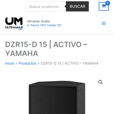
Ir
Búsqueda
BUSCAR
de
al
productos
contenido
Ultramar Audio
Jr. Paruro 1401 Tienda 120
DZR15-D 15 | ACTIVO –
YAMAHA
Inicio
Productos
DZR15-D 15 | ACTIVO – YAMAHA
DZR15-
D
15
|
ACTIVO
-
YAMAHA
cantidad