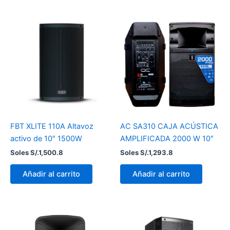
FBT XLITE 110A Altavoz
AC SA310 CAJA ACÚSTICA
activo de 10″ 1500W
AMPLIFICADA 2000 W 10″
Soles S/.
1,500.8
Soles S/.
1,293.8
Añadir al carrito
Añadir al carrito