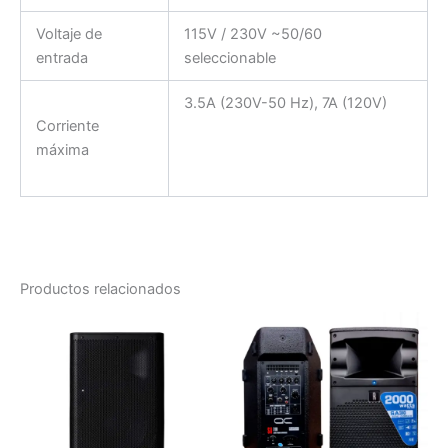
Voltaje de
115V / 230V ~50/60
entrada
seleccionable
3.5A (230V-50 Hz), 7A (120V)
Corriente
máxima
Productos relacionados