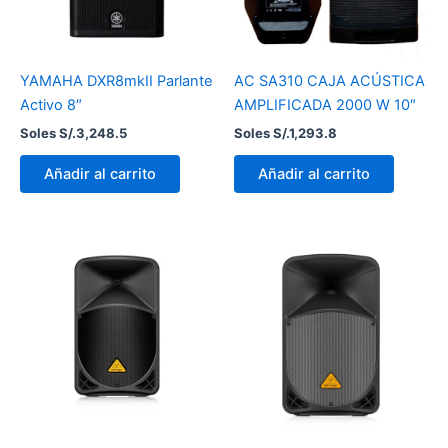
YAMAHA DXR8mkII Parlante
AC SA310 CAJA ACÚSTICA
Activo 8″
AMPLIFICADA 2000 W 10″
Soles S/.
3,248.5
Soles S/.
1,293.8
Añadir al carrito
Añadir al carrito