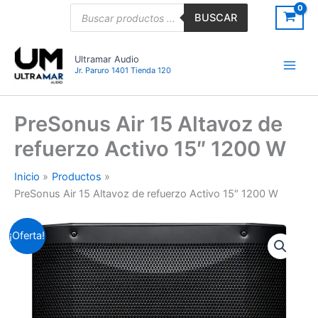
Ir
Búsqueda
BUSCAR
de
al
productos
contenido
Ultramar Audio
Jr. Paruro 1401 Tienda 120
PreSonus Air 15 Altavoz de
refuerzo Activo 15″ 1200 W
Inicio
Productos
PreSonus Air 15 Altavoz de refuerzo Activo 15″ 1200 W
PreSonus
El
El
¡Oferta!
Air
15
precio
precio
Altavoz
original
actual
de
refuerzo
era:
es:
Activo