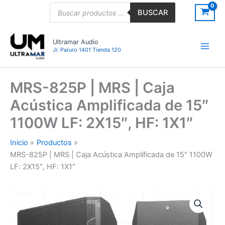
Ir
Búsqueda
BUSCAR
de
al
productos
contenido
Ultramar Audio
Jr. Paruro 1401 Tienda 120
MRS-825P | MRS | Caja
Acústica Amplificada de 15″
1100W LF: 2X15″, HF: 1X1″
Inicio
Productos
MRS-825P | MRS | Caja Acústica Amplificada de 15″ 1100W
LF: 2X15″, HF: 1X1″
MRS-
825P
|
MRS