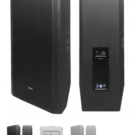
|
Caja
Acústica
Amplificada
de
15"
1100W
LF:
2X15",
HF:
1X1"
cantidad