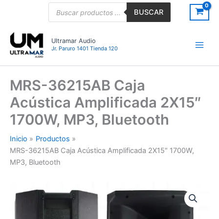
Ir
Búsqueda
BUSCAR
de
al
productos
contenido
Ultramar Audio
Jr. Paruro 1401 Tienda 120
MRS-36215AB Caja
Acústica Amplificada 2X15″
1700W, MP3, Bluetooth
Inicio
Productos
MRS-36215AB Caja Acústica Amplificada 2X15″ 1700W,
MP3, Bluetooth
MRS-
36215AB
Caja
Acústica