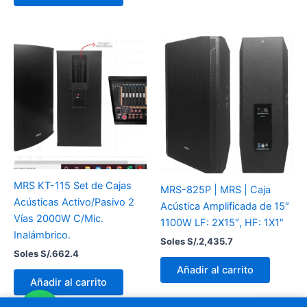
MRS KT-115 Set de Cajas
MRS-825P | MRS | Caja
Acústicas Activo/Pasivo 2
Acústica Amplificada de 15″
Vías 2000W C/Mic.
1100W LF: 2X15″, HF: 1X1″
Inalámbrico.
Soles S/.
2,435.7
Soles S/.
662.4
Añadir al carrito
Añadir al carrito