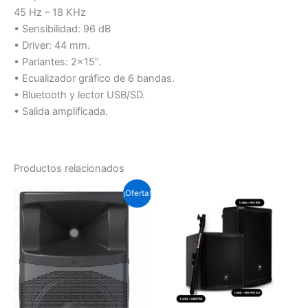
45 Hz – 18 KHz
• Sensibilidad: 96 dB
• Driver: 44 mm.
• Parlantes: 2×15”.
• Ecualizador gráfico de 6 bandas.
• Bluetooth y lector USB/SD.
• Salida amplificada.
Productos relacionados
El
El
¡Oferta!
precio
precio
original
actual
era:
es:
Soles
Soles
S/.1,311.0.
S/.1,052.3.