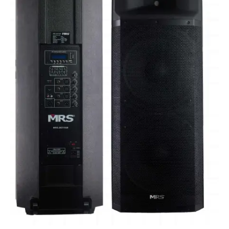
Amplificada
2X15"
1700W,
MP3,
Bluetooth
cantidad