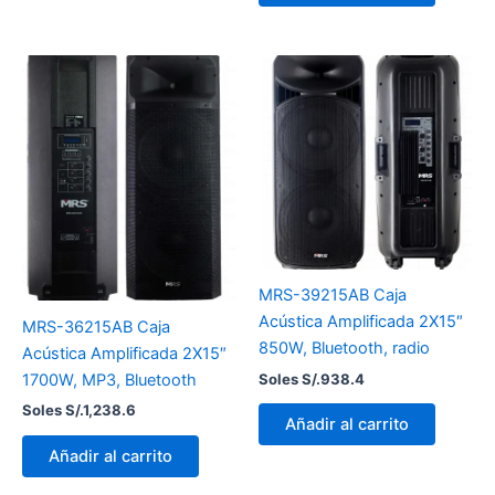
MRS-39215AB Caja
Acústica Amplificada 2X15″
MRS-36215AB Caja
850W, Bluetooth, radio
Acústica Amplificada 2X15″
Soles S/.
938.4
1700W, MP3, Bluetooth
Soles S/.
1,238.6
Añadir al carrito
Añadir al carrito