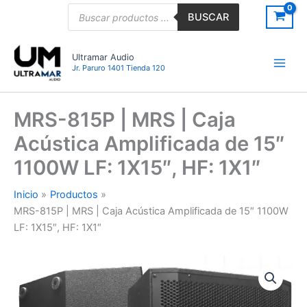
Ir
Búsqueda
BUSCAR
de
al
productos
contenido
Ultramar Audio
Jr. Paruro 1401 Tienda 120
MRS-815P | MRS | Caja
Acústica Amplificada de 15″
1100W LF: 1X15″, HF: 1X1″
Inicio
Productos
MRS-815P | MRS | Caja Acústica Amplificada de 15″ 1100W
LF: 1X15″, HF: 1X1″
MRS-
815P
|
MRS