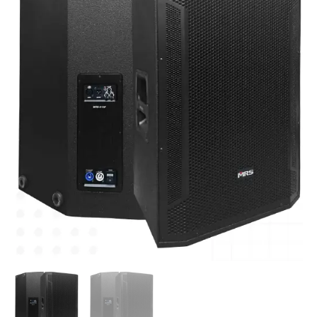
|
Caja
Acústica
Amplificada
de
15"
1100W
LF:
1X15",
HF:
1X1"
cantidad