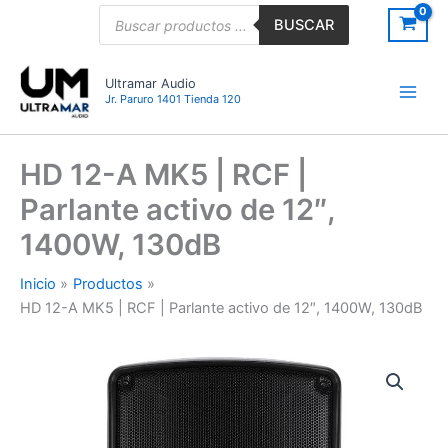
Ir
Búsqueda
BUSCAR
de
al
productos
contenido
Ultramar Audio
Jr. Paruro 1401 Tienda 120
HD 12-A MK5 | RCF |
Parlante activo de 12″,
1400W, 130dB
Inicio
Productos
HD 12-A MK5 | RCF | Parlante activo de 12″, 1400W, 130dB
HD
12-
A
MK5
|