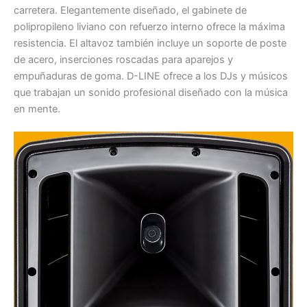
carretera. Elegantemente diseñado, el gabinete de
polipropileno liviano con refuerzo interno ofrece la máxima
resistencia. El altavoz también incluye un soporte de poste
de acero, inserciones roscadas para aparejos y
empuñaduras de goma. D-LINE ofrece a los DJs y músicos
que trabajan un sonido profesional diseñado con la música
en mente.