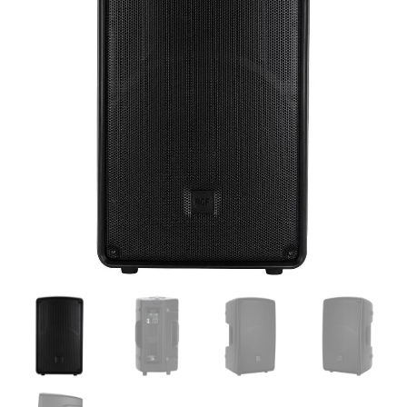
RCF
|
Parlante
activo
de
12",
1400W,
130dB
cantidad