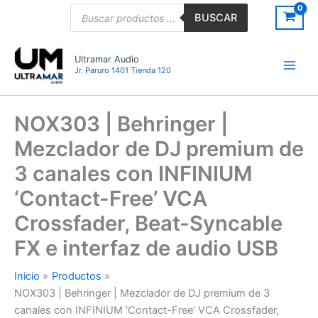
Ir
Búsqueda
BUSCAR
de
al
productos
contenido
Ultramar Audio
Jr. Paruro 1401 Tienda 120
NOX303 | Behringer |
Mezclador de DJ premium de
3 canales con INFINIUM
‘Contact-Free’ VCA
Crossfader, Beat-Syncable
FX e interfaz de audio USB
Inicio
Productos
NOX303 | Behringer | Mezclador de DJ premium de 3
canales con INFINIUM ‘Contact-Free’ VCA Crossfader,