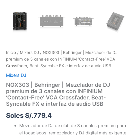
e
interfaz
de
audio
USB
cantidad
Inicio
/
Mixers DJ
/ NOX303 | Behringer | Mezclador de DJ
premium de 3 canales con INFINIUM ‘Contact-Free’ VCA
Crossfader, Beat-Syncable FX e interfaz de audio USB
Mixers DJ
NOX303 | Behringer | Mezclador de DJ
premium de 3 canales con INFINIUM
‘Contact-Free’ VCA Crossfader, Beat-
Syncable FX e interfaz de audio USB
Soles S/.
779.4
Mezclador de DJ de club de 3 canales premium para
el tocadiscos, remezclador y DJ digital más exigente