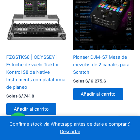
FZGSTKS8 | ODYSSEY |
Pioneer DJM-S7 Mesa de
Estuche de vuelo Traktor
mezclas de 2 canales para
Kontrol S8 de Native
Scratch
Instruments con plataforma
Soles S/.
6,275.6
de planeo
Añadir al carrito
Soles S/.
741.8
Añadir al carrito
Confirme stock via Whatsapp antes de darle a comprar :)
Descartar