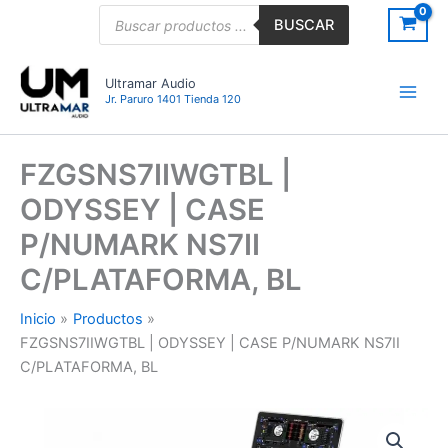
Ir
Búsqueda
BUSCAR
de
al
productos
contenido
Ultramar Audio
Jr. Paruro 1401 Tienda 120
FZGSNS7IIWGTBL |
ODYSSEY | CASE
P/NUMARK NS7II
C/PLATAFORMA, BL
Inicio
Productos
FZGSNS7IIWGTBL | ODYSSEY | CASE P/NUMARK NS7II
C/PLATAFORMA, BL
FZGSNS7IIWGTBL
|