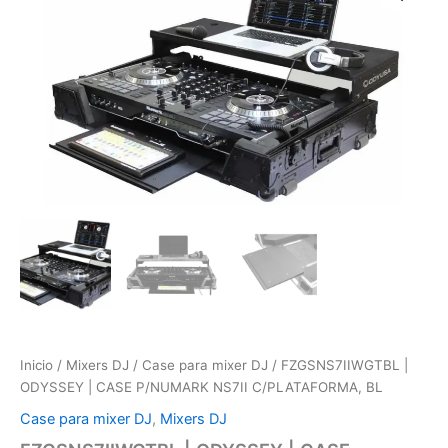
ODYSSEY
|
CASE
P/NUMARK
NS7II
C/PLATAFORMA,
BL
cantidad
Inicio
/
Mixers DJ
/
Case para mixer DJ
/ FZGSNS7IIWGTBL |
ODYSSEY | CASE P/NUMARK NS7II C/PLATAFORMA, BL
Case para mixer DJ
,
Mixers DJ