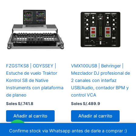
FZGSTKS8 | ODYSSEY |
VMX100USB | Behringer |
Estuche de vuelo Traktor
Mezclador DJ profesional de
Kontrol S8 de Native
2 canales con interfaz
Instruments con plataforma
USB/Audio, contador BPM y
de planeo
control VCA
Soles S/.
741.8
Soles S/.
489.9
Añadir al carrito
Añadir al carrito
Confirme stock via Whatsapp antes de darle a comprar :)