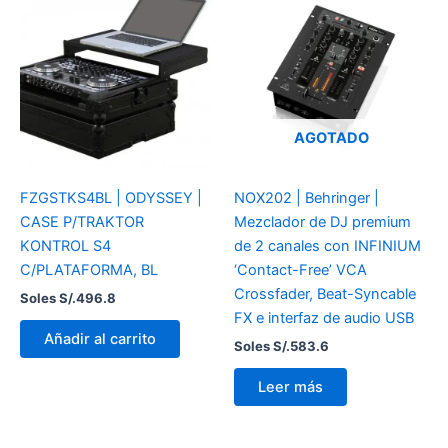
AGOTADO
FZGSTKS4BL | ODYSSEY |
NOX202 | Behringer |
CASE P/TRAKTOR
Mezclador de DJ premium
KONTROL S4
de 2 canales con INFINIUM
C/PLATAFORMA, BL
‘Contact-Free’ VCA
Crossfader, Beat-Syncable
Soles S/.
496.8
FX e interfaz de audio USB
Añadir al carrito
Soles S/.
583.6
Leer más