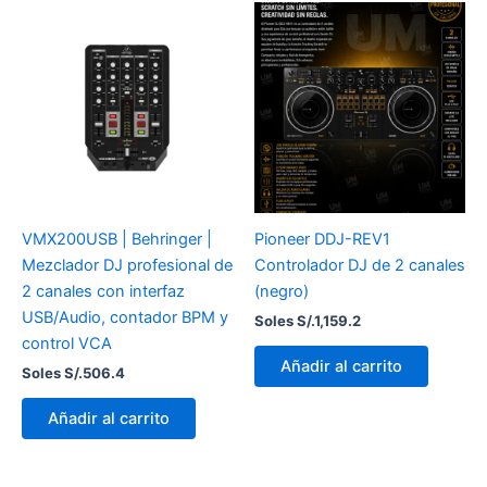
VMX200USB | Behringer |
Pioneer DDJ-REV1
Mezclador DJ profesional de
Controlador DJ de 2 canales
2 canales con interfaz
(negro)
USB/Audio, contador BPM y
Soles S/.
1,159.2
control VCA
Añadir al carrito
Soles S/.
506.4
Añadir al carrito