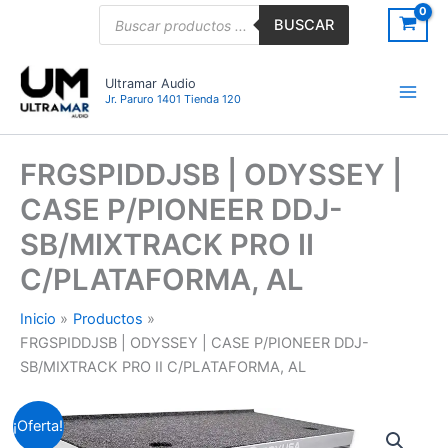
Ir
Búsqueda
BUSCAR
de
al
productos
contenido
Ultramar Audio
Jr. Paruro 1401 Tienda 120
FRGSPIDDJSB | ODYSSEY |
CASE P/PIONEER DDJ-
SB/MIXTRACK PRO II
C/PLATAFORMA, AL
Inicio
Productos
FRGSPIDDJSB | ODYSSEY | CASE P/PIONEER DDJ-
SB/MIXTRACK PRO II C/PLATAFORMA, AL
FRGSPIDDJSB
El
El
¡Oferta!
|