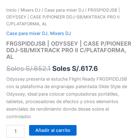
Inicio
/
Mixers DJ
/
Case para mixer DJ
/ FRGSPIDDJSB |
ODYSSEY | CASE P/PIONEER DDJ-SB/MIXTRACK PRO II
C/PLATAFORMA, AL
Case para mixer DJ
,
Mixers DJ
FRGSPIDDJSB | ODYSSEY | CASE P/PIONEER
DDJ-SB/MIXTRACK PRO II C/PLATAFORMA,
AL
Soles S/.
652.1
Soles S/.
617.6
Odyssey presenta el estuche Flight Ready FRGSPIDDJSB
con la plataforma de engranajes patentada Glide Style de
Odyssey, ideal para colocar computadoras portátiles,
tabletas, procesadores de efectos y otros elementos
esenciales de rendimiento donde desee sobre el
controlador.
Añadir al carrito