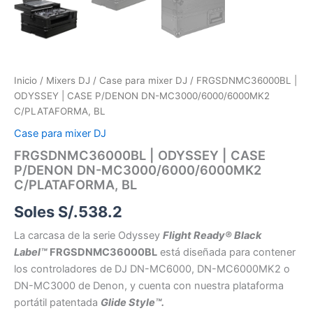
Inicio
/
Mixers DJ
/
Case para mixer DJ
/ FRGSDNMC36000BL |
ODYSSEY | CASE P/DENON DN-MC3000/6000/6000MK2
C/PLATAFORMA, BL
Case para mixer DJ
FRGSDNMC36000BL | ODYSSEY | CASE
P/DENON DN-MC3000/6000/6000MK2
C/PLATAFORMA, BL
Soles S/.
538.2
La carcasa de la serie Odyssey
Flight Ready® Black
Label™
FRGSDNMC36000BL
está diseñada para contener
los controladores de DJ DN-MC6000, DN-MC6000MK2 o
DN-MC3000 de Denon, y cuenta con nuestra plataforma
portátil patentada
Glide Style™.