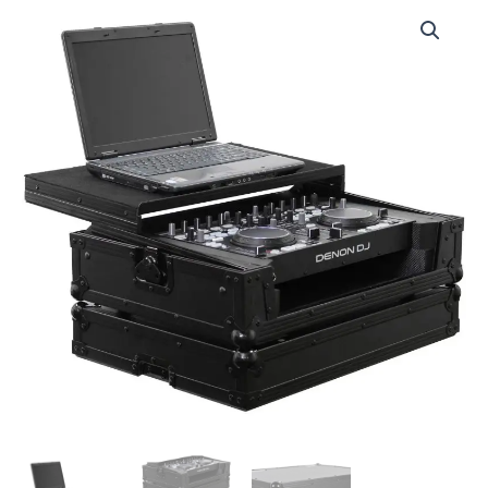
FRGSDNMC36000BL
|
ODYSSEY
|
CASE
P/DENON
DN-
MC3000/6000/6000MK2
C/PLATAFORMA,
BL
cantidad