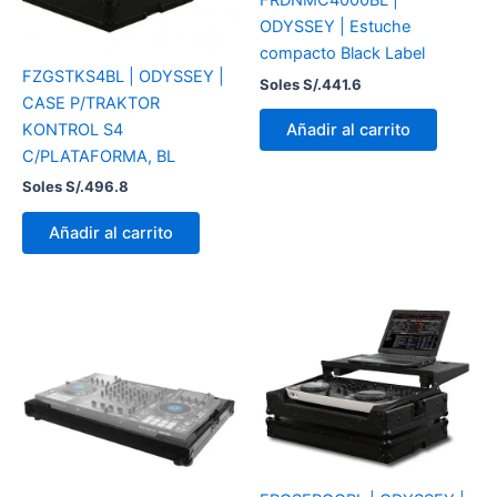
FRDNMC4000BL |
ODYSSEY | Estuche
compacto Black Label
FZGSTKS4BL | ODYSSEY |
Soles S/.
441.6
CASE P/TRAKTOR
KONTROL S4
Añadir al carrito
C/PLATAFORMA, BL
Soles S/.
496.8
Añadir al carrito