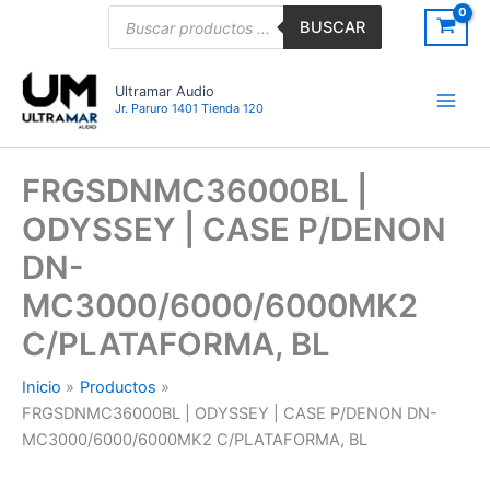
Ir
Búsqueda
BUSCAR
de
al
productos
contenido
Ultramar Audio
Jr. Paruro 1401 Tienda 120
FRGSDNMC36000BL |
ODYSSEY | CASE P/DENON
DN-
MC3000/6000/6000MK2
C/PLATAFORMA, BL
Inicio
Productos
FRGSDNMC36000BL | ODYSSEY | CASE P/DENON DN-
MC3000/6000/6000MK2 C/PLATAFORMA, BL