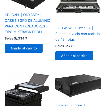
KDJC2BL | ODYSSEY |
CASE NEGRO DE ALUMINIO
PARA CONTROLADORES
FZKB49W | ODYSSEY |
TIPO MIXTRACK PROLL
Funda de vuelo con teclado
Soles S/.
334.7
de 49 notas
Soles S/.
776.3
Añadir al carrito
Añadir al carrito