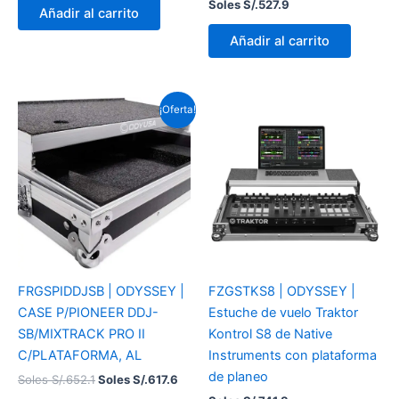
Soles S/.
527.9
Añadir al carrito
Añadir al carrito
El
El
¡Oferta!
precio
precio
original
actual
era:
es:
Soles
Soles
S/.652.1.
S/.617.6.
FRGSPIDDJSB | ODYSSEY |
FZGSTKS8 | ODYSSEY |
CASE P/PIONEER DDJ-
Estuche de vuelo Traktor
SB/MIXTRACK PRO II
Kontrol S8 de Native
C/PLATAFORMA, AL
Instruments con plataforma
de planeo
Soles S/.
652.1
Soles S/.
617.6