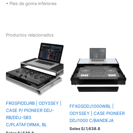
• Pies de goma inferiores
Productos relacionados
FRGSPIDDJRB | ODYSSEY |
FFXGSDDJ1000WBL |
CASE P/ PIONEER DDJ-
ODYSSEY | CASE PIONEER
RB/DDJ-SB3
DDJ1000 C/BANDEJA
C/PLATAFORMA, BL
Soles S/.
1,638.8
Soles S/.
548.6