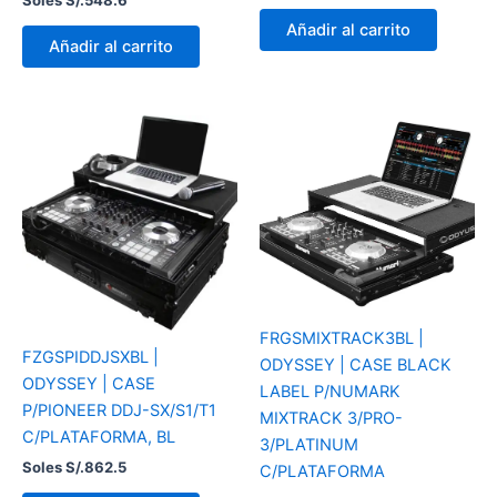
Añadir al carrito
Añadir al carrito
FRGSMIXTRACK3BL |
FZGSPIDDJSXBL |
ODYSSEY | CASE BLACK
ODYSSEY | CASE
LABEL P/NUMARK
P/PIONEER DDJ-SX/S1/T1
MIXTRACK 3/PRO-
C/PLATAFORMA, BL
3/PLATINUM
Soles S/.
862.5
C/PLATAFORMA