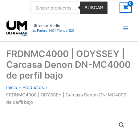
Ir
Búsqueda
BUSCAR
de
al
productos
contenido
Ultramar Audio
Jr. Paruro 1401 Tienda 120
FRDNMC4000 | ODYSSEY |
Carcasa Denon DN-MC4000
de perfil bajo
Inicio
Productos
FRDNMC4000 | ODYSSEY | Carcasa Denon DN-MC4000
de perfil bajo
FRDNMC4000
|
ODYSSEY
|