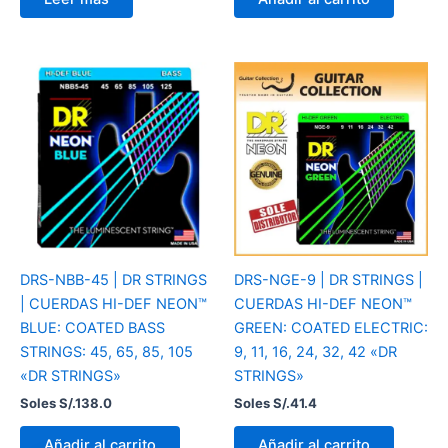
DRS-NBB-45 | DR STRINGS
DRS-NGE-9 | DR STRINGS |
| CUERDAS HI-DEF NEON™
CUERDAS HI-DEF NEON™
BLUE: COATED BASS
GREEN: COATED ELECTRIC:
STRINGS: 45, 65, 85, 105
9, 11, 16, 24, 32, 42 «DR
«DR STRINGS»
STRINGS»
Soles S/.
138.0
Soles S/.
41.4
Añadir al carrito
Añadir al carrito