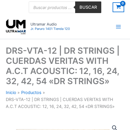
Ir
Búsqueda
BUSCAR
de
al
productos
contenido
Ultramar Audio
Jr. Paruro 1401 Tienda 120
DRS-VTA-12 | DR STRINGS |
CUERDAS VERITAS WITH
A.C.T ACOUSTIC: 12, 16, 24,
32, 42, 54 «DR STRINGS»
Inicio
Productos
DRS-VTA-12 | DR STRINGS | CUERDAS VERITAS WITH
A.C.T ACOUSTIC: 12, 16, 24, 32, 42, 54 «DR STRINGS»
DRS-
VTA-