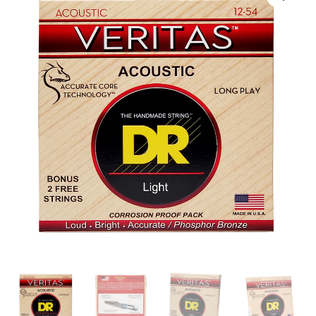
12
|
DR
STRINGS
|
CUERDAS
VERITAS
WITH
A.C.T
ACOUSTIC:
12,
16,
24,
32,
42,
54
"DR
STRINGS"
cantidad