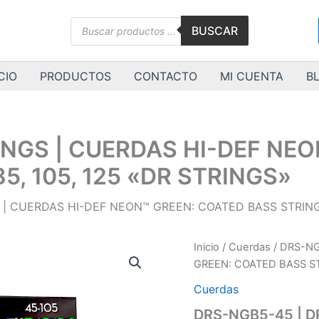
Búsqueda
BUSCAR
de
productos
CIO
PRODUCTOS
CONTACTO
MI CUENTA
B
INGS | CUERDAS HI-DEF NE
85, 105, 125 «DR STRINGS»
| CUERDAS HI-DEF NEON™ GREEN: COATED BASS STRINGS:
DRS-
Inicio
/
Cuerdas
/ DRS-NG
NGB5-
GREEN: COATED BASS STR
45
|
Cuerdas
DR
DRS-NGB5-45 | D
STRINGS