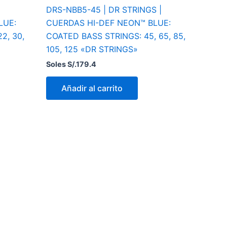
DRS-NBB5-45 | DR STRINGS |
LUE:
CUERDAS HI-DEF NEON™ BLUE:
2, 30,
COATED BASS STRINGS: 45, 65, 85,
105, 125 «DR STRINGS»
Soles S/.
179.4
Añadir al carrito