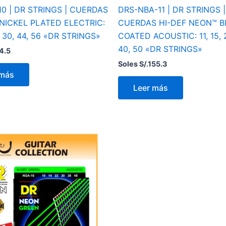
10 | DR STRINGS | CUERDAS
DRS-NBA-11 | DR STRINGS |
 NICKEL PLATED ELECTRIC:
CUERDAS HI-DEF NEON™ B
7, 30, 44, 56 «DR STRINGS»
COATED ACOUSTIC: 11, 15, 2
40, 50 «DR STRINGS»
4.5
Soles S/.
155.3
 más
Leer más