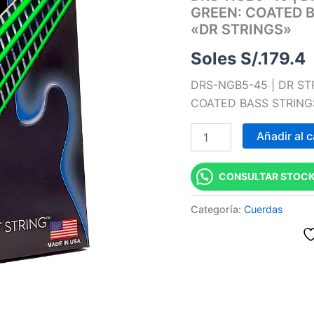
GREEN: COATED BA
|
CUERDAS
«DR STRINGS»
HI-
DEF
Soles S/.
179.4
NEON™
GREEN:
DRS-NGB5-45 | DR ST
COATED
COATED BASS STRINGS:
BASS
STRINGS:
Añadir al c
45,
65,
85,
CONSULTAR STOCK
105,
125
"DR
Categoría:
Cuerdas
STRINGS"
cantidad