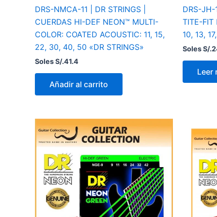
DRS-NMCA-11 | DR STRINGS |
DRS-JH-
CUERDAS HI-DEF NEON™ MULTI-
TITE-FIT
COLOR: COATED ACOUSTIC: 11, 15,
10, 13, 1
22, 30, 40, 50 «DR STRINGS»
Soles S/.
2
Soles S/.
41.4
Leer
Añadir al carrito