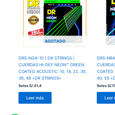
AGOTADO
DRS-NGA-10 | DR STRINGS |
DRS-NBA-
CUERDAS HI-DEF NEON™ GREEN:
CUERDAS
COATED ACOUSTIC: 10, 14, 22, 30,
COATED A
38, 48 «DR STRINGS»
40, 50 «
Soles S/.
41.4
Soles S/.
1
Leer más
Leer