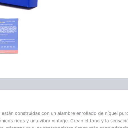
ones (0)
 están construidas con un alambre enrollado de níquel pur
ónicos ricos y una vibra vintage. Crean el tono y la sensac
, mientras que los protagonistas tienen más contundencia 