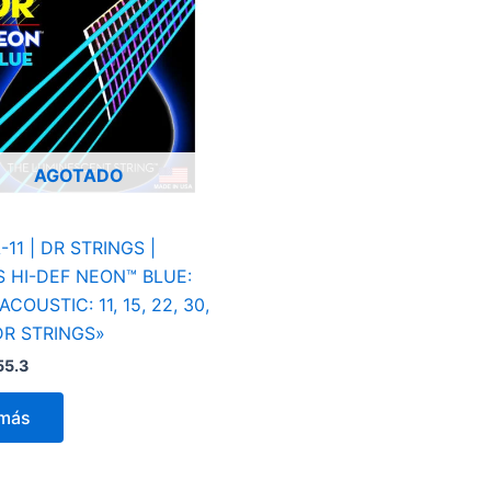
AGOTADO
11 | DR STRINGS |
 HI-DEF NEON™ BLUE:
COUSTIC: 11, 15, 22, 30,
DR STRINGS»
55.3
 más