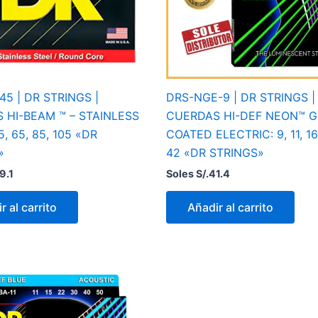
5 | DR STRINGS |
DRS-NGE-9 | DR STRINGS |
 HI-BEAM ™ – STAINLESS
CUERDAS HI-DEF NEON™ G
5, 65, 85, 105 «DR
COATED ELECTRIC: 9, 11, 16,
»
42 «DR STRINGS»
9.1
Soles S/.
41.4
r al carrito
Añadir al carrito