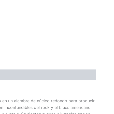
o en un alambre de núcleo redondo para producir
ión inconfundibles del rock y el blues americano
y sustain. Se sienten suaves y jugables con un