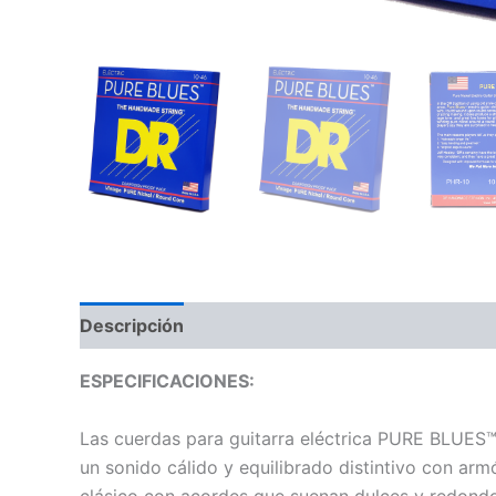
Descripción
Información adicional
Valoraci
ESPECIFICACIONES:
Las cuerdas para guitarra eléctrica PURE BLUES™
un sonido cálido y equilibrado distintivo con arm
clásico con acordes que suenan dulces y redondos