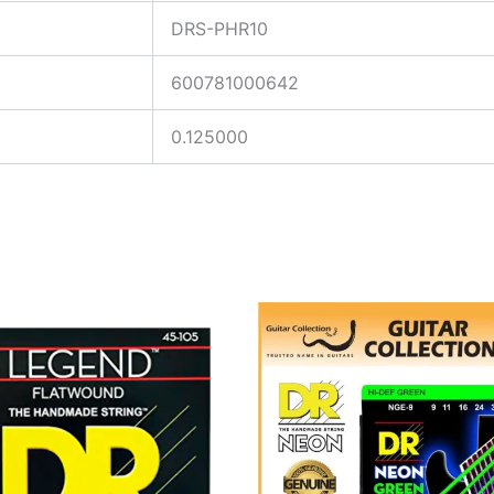
DRS-PHR10
600781000642
0.125000