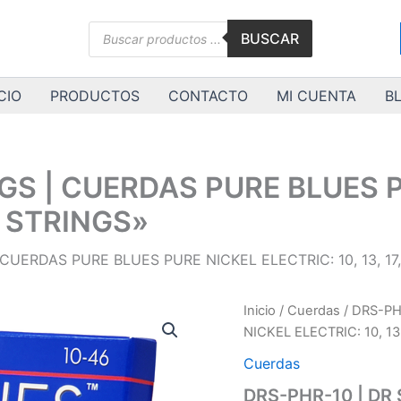
Búsqueda
BUSCAR
de
productos
CIO
PRODUCTOS
CONTACTO
MI CUENTA
B
NGS | CUERDAS PURE BLUES 
DR STRINGS»
 CUERDAS PURE BLUES PURE NICKEL ELECTRIC: 10, 13, 17,
DRS-
Inicio
/
Cuerdas
/ DRS-PH
PHR-
NICKEL ELECTRIC: 10, 13,
10
|
Cuerdas
DR
DRS-PHR-10 | DR
STRINGS