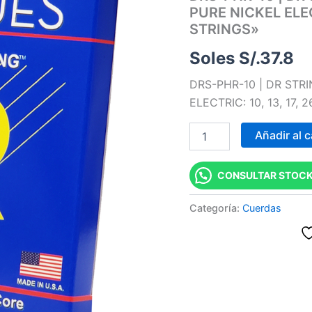
PURE NICKEL ELECT
|
CUERDAS
STRINGS»
PURE
BLUES
Soles S/.
37.8
PURE
NICKEL
DRS-PHR-10 | DR STR
ELECTRIC:
ELECTRIC: 10, 13, 17, 
10,
13,
Añadir al c
17,
26,
36,
CONSULTAR STOCK
46
"DR
STRINGS"
Categoría:
Cuerdas
cantidad