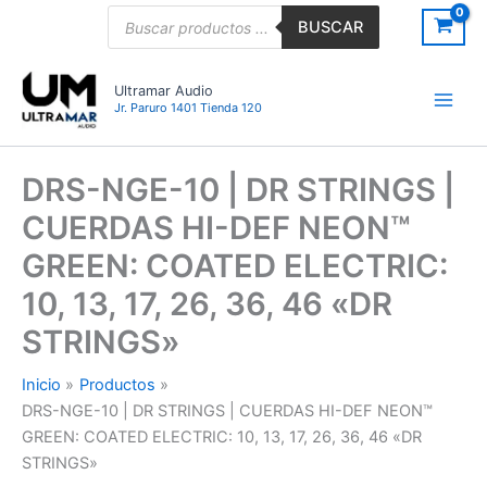
Ir
Búsqueda
BUSCAR
de
al
productos
contenido
Ultramar Audio
Jr. Paruro 1401 Tienda 120
DRS-NGE-10 | DR STRINGS |
CUERDAS HI-DEF NEON™
GREEN: COATED ELECTRIC:
10, 13, 17, 26, 36, 46 «DR
STRINGS»
Inicio
Productos
DRS-NGE-10 | DR STRINGS | CUERDAS HI-DEF NEON™
GREEN: COATED ELECTRIC: 10, 13, 17, 26, 36, 46 «DR
STRINGS»