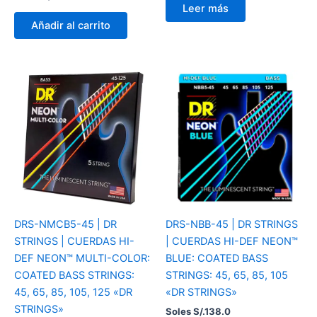
Leer más
Añadir al carrito
DRS-NMCB5-45 | DR
DRS-NBB-45 | DR STRINGS
STRINGS | CUERDAS HI-
| CUERDAS HI-DEF NEON™
DEF NEON™ MULTI-COLOR:
BLUE: COATED BASS
COATED BASS STRINGS:
STRINGS: 45, 65, 85, 105
45, 65, 85, 105, 125 «DR
«DR STRINGS»
STRINGS»
Soles S/.
138.0