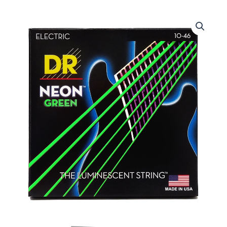
DRS-
NGE-
10
|
DR
STRINGS
|
CUERDAS
HI-
DEF
NEON™
GREEN:
COATED
ELECTRIC:
10,
13,
17,
26,
36,
46
"DR
STRINGS"