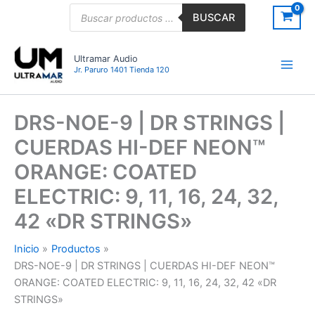
Ir
Búsqueda
BUSCAR
de
al
productos
contenido
Ultramar Audio
Jr. Paruro 1401 Tienda 120
DRS-NOE-9 | DR STRINGS |
CUERDAS HI-DEF NEON™
ORANGE: COATED
ELECTRIC: 9, 11, 16, 24, 32,
42 «DR STRINGS»
Inicio
Productos
DRS-NOE-9 | DR STRINGS | CUERDAS HI-DEF NEON™
ORANGE: COATED ELECTRIC: 9, 11, 16, 24, 32, 42 «DR
STRINGS»