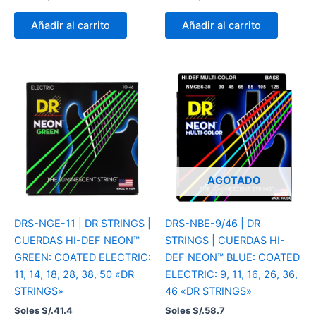
Añadir al carrito
Añadir al carrito
AGOTADO
DRS-NGE-11 | DR STRINGS |
DRS-NBE-9/46 | DR
CUERDAS HI-DEF NEON™
STRINGS | CUERDAS HI-
GREEN: COATED ELECTRIC:
DEF NEON™ BLUE: COATED
11, 14, 18, 28, 38, 50 «DR
ELECTRIC: 9, 11, 16, 26, 36,
STRINGS»
46 «DR STRINGS»
Soles S/.
41.4
Soles S/.
58.7