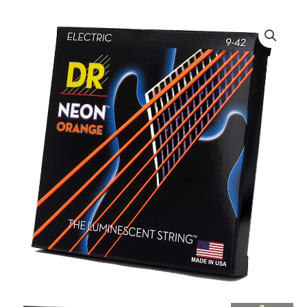
DRS-
NOE-
9
|
DR
STRINGS
|
CUERDAS
HI-
DEF
NEON™
ORANGE:
COATED
ELECTRIC:
9,
11,
16,
24,
32,
42
"DR
STRINGS"