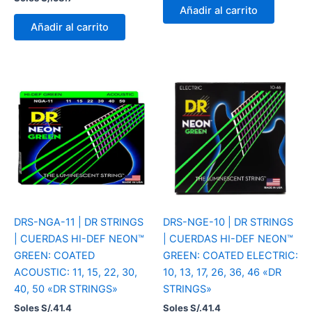
Añadir al carrito
Añadir al carrito
DRS-NGA-11 | DR STRINGS
DRS-NGE-10 | DR STRINGS
| CUERDAS HI-DEF NEON™
| CUERDAS HI-DEF NEON™
GREEN: COATED
GREEN: COATED ELECTRIC:
ACOUSTIC: 11, 15, 22, 30,
10, 13, 17, 26, 36, 46 «DR
40, 50 «DR STRINGS»
STRINGS»
Soles S/.
41.4
Soles S/.
41.4