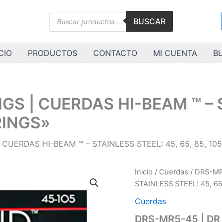
Búsqueda
BUSCAR
de
productos
CIO
PRODUCTOS
CONTACTO
MI CUENTA
B
GS | CUERDAS HI-BEAM ™ – 
TRINGS»
 CUERDAS HI-BEAM ™ – STAINLESS STEEL: 45, 65, 85, 105
DRS-
Inicio
/
Cuerdas
/ DRS-MR
MR5-
STAINLESS STEEL: 45, 65
45
|
Cuerdas
DR
DRS-MR5-45 | DR
STRINGS