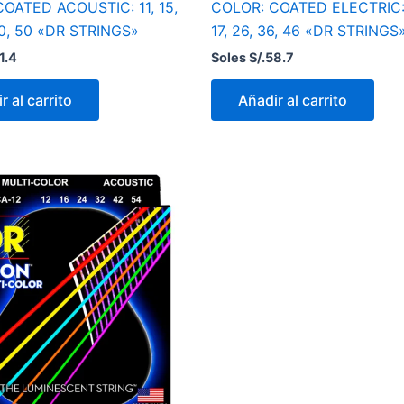
OATED ACOUSTIC: 11, 15,
COLOR: COATED ELECTRIC: 
40, 50 «DR STRINGS»
17, 26, 36, 46 «DR STRINGS
1.4
Soles S/.
58.7
r al carrito
Añadir al carrito