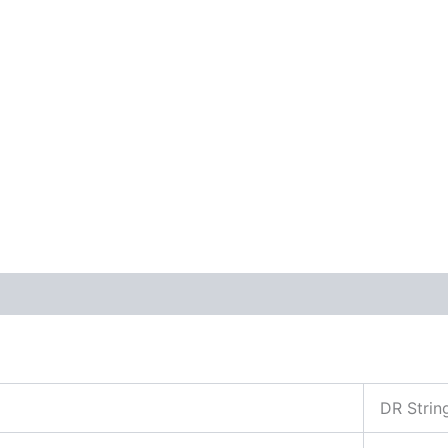
ones (0)
DR Strin