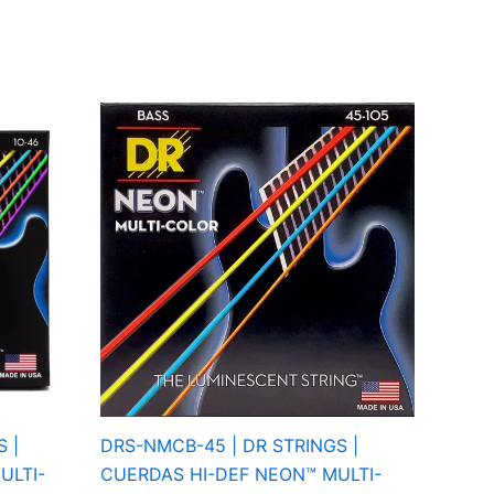
 |
DRS-NMCB-45 | DR STRINGS |
ULTI-
CUERDAS HI-DEF NEON™ MULTI-