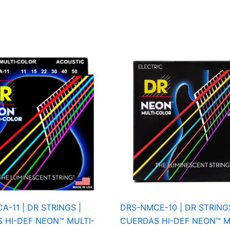
-11 | DR STRINGS |
DRS-NMCE-10 | DR STRINGS
 HI-DEF NEON™ MULTI-
CUERDAS HI-DEF NEON™ M