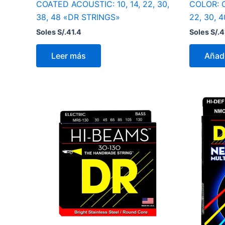
COATED ACOUSTIC: 10, 14, 22, 30,
COLOR: C
38, 48 «DR STRINGS»
22, 30, 
Soles S/.
41.4
Soles S/.
4
Leer más
Añadi