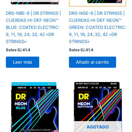
DRS-NBE-9 | DR STRINGS |
DRS-NGE-9 | DR STRINGS |
CUERDAS HI-DEF NEON™
CUERDAS HI-DEF NEON™
BLUE: COATED ELECTRIC:
GREEN: COATED ELECTRIC:
9, 11, 16, 24, 32, 42 «DR
9, 11, 16, 24, 32, 42 «DR
STRINGS»
STRINGS»
Soles S/.
41.4
Soles S/.
41.4
Leer más
Añadir al carrito
AGOTADO