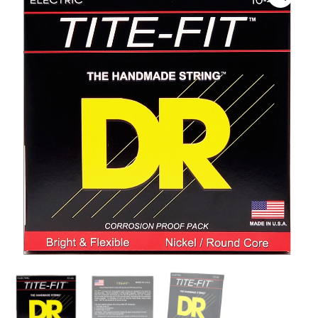
10
|
DR
STRINGS
|
CUERDAS
TITE-
FIT
NICKEL
PLATED
ELECTRIC:
10,
13,
17,
26,
36,
46
"DR
STRINGS"
cantidad