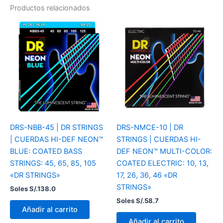
Productos relacionados
DRS-NBB-45 | DR STRINGS
DRS-NMCE-10 | DR
| CUERDAS HI-DEF NEON™
STRINGS | CUERDAS HI-
BLUE: COATED BASS
DEF NEON™ MULTI-COLOR:
STRINGS: 45, 65, 85, 105
COATED ELECTRIC: 10, 13,
«DR STRINGS»
17, 26, 36, 46 «DR
STRINGS»
Soles S/.
138.0
Soles S/.
58.7
Añadir al carrito
Añadir al carrito