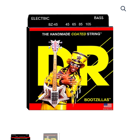
DRS-
BZ-
45
|
DR
STRINGS
|
CUERDAS
BOOTZILLA
SIGNATURE
BASS
STRINGS:
45,
65,
85,
105
"DR
STRINGS"
cantidad