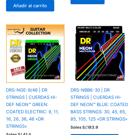
Añadir al carrito
DRS-NGE-9/46 | DR
DRS-NBB6-30 | DR
STRINGS | CUERDAS HI-
STRINGS | CUERDAS HI-
DEF NEON™ GREEN:
DEF NEON™ BLUE: COATED
COATED ELECTRIC: 9, 11,
BASS STRINGS: 30, 45, 65,
16, 26, 36, 46 «DR
85, 105, 125 «DR STRINGS»
STRINGS»
Soles S/.
183.9
Soles S/.
41.4