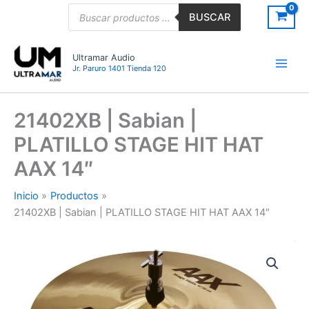
Ir
Búsqueda
BUSCAR
de
al
productos
contenido
Ultramar Audio
Jr. Paruro 1401 Tienda 120
21402XB | Sabian |
PLATILLO STAGE HIT HAT
AAX 14″
Inicio
Productos
21402XB | Sabian | PLATILLO STAGE HIT HAT AAX 14″
21402XB
|
Sabian
|
PLATILLO