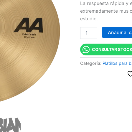
La respuesta rápida y e
16"
extremadamente musical
cantidad
estudio.
Añadir al c
CONSULTAR STOCK
Categoría:
Platillos para b