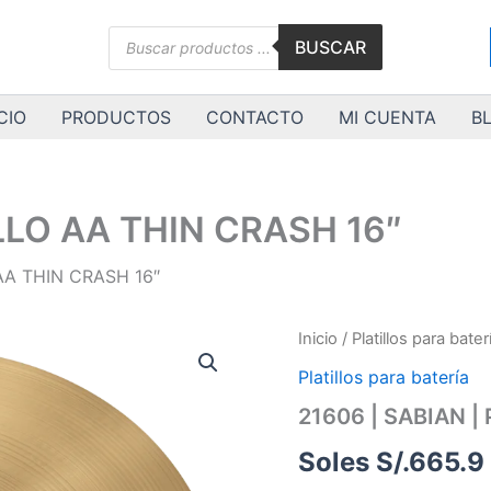
Búsqueda
BUSCAR
de
productos
CIO
PRODUCTOS
CONTACTO
MI CUENTA
B
ILLO AA THIN CRASH 16″
 AA THIN CRASH 16″
21606
Inicio
/
Platillos para bater
|
Platillos para batería
SABIAN
|
21606 | SABIAN |
PLATILLO
AA
Soles S/.
665.9
THIN
CRASH