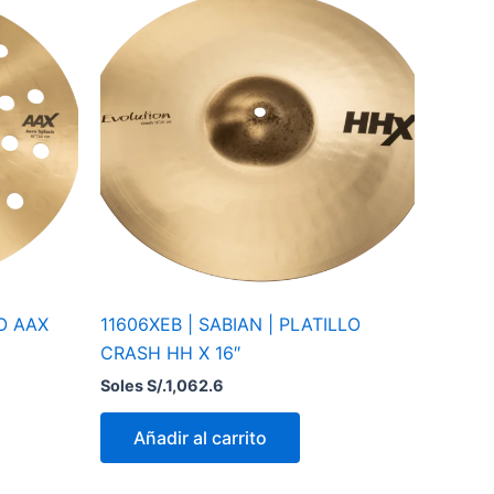
LO AAX
11606XEB | SABIAN | PLATILLO
CRASH HH X 16″
Soles S/.
1,062.6
Añadir al carrito