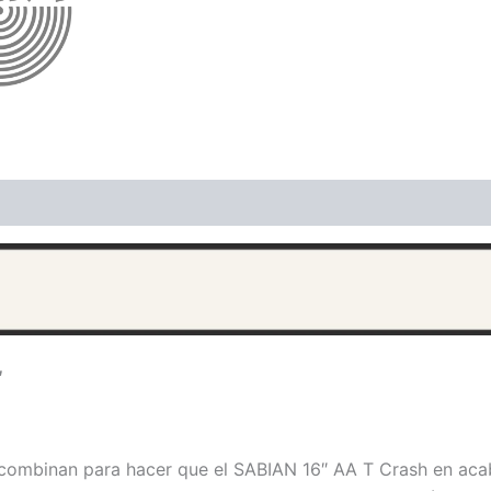
ones (0)
″
se combinan para hacer que el SABIAN 16″ AA T Crash en ac