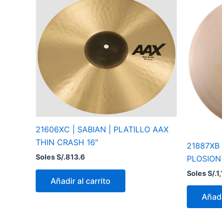
21606XC | SABIAN | PLATILLO AAX
THIN CRASH 16″
21887XB 
Soles S/.
813.6
PLOSION
Soles S/.
1
Añadir al carrito
Añadi