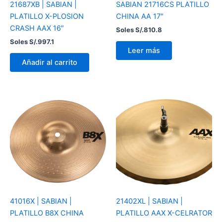
21687XB | SABIAN |
SABIAN 21716CS PLATILLO
PLATILLO X-PLOSION
CHINA AA 17″
CRASH AAX 16″
Soles S/.
810.8
Soles S/.
997.1
Leer más
Añadir al carrito
41016X | SABIAN |
21402XL | SABIAN |
PLATILLO B8X CHINA
PLATILLO AAX X-CELRATOR