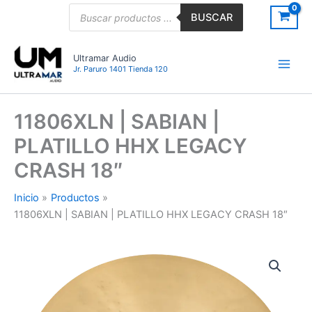
Ir
Búsqueda
BUSCAR
de
al
productos
contenido
Ultramar Audio
Jr. Paruro 1401 Tienda 120
11806XLN | SABIAN |
PLATILLO HHX LEGACY
CRASH 18″
Inicio
Productos
11806XLN | SABIAN | PLATILLO HHX LEGACY CRASH 18″
11806XLN
|
SABIAN
|
PLATILLO