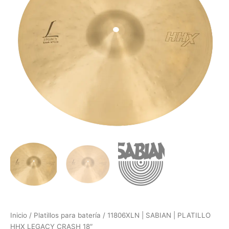
HHX
LEGACY
CRASH
18"
cantidad
Inicio
/
Platillos para batería
/ 11806XLN | SABIAN | PLATILLO
HHX LEGACY CRASH 18″