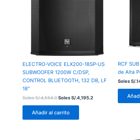
RCF SUB 
ELECTRO-VOICE ELX200-18SP-US
de Alta P
SUBWOOFER 1200W C/DSP,
CONTROL BLUETOOTH, 132 DB, LF
Soles S/.
1
18″
Añadi
Soles S/.
4,554.0
Soles S/.
4,195.2
Añadir al carrito