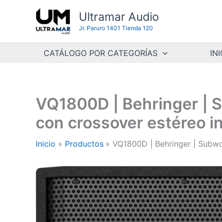
Ir
Ultramar Audio
al
Jr. Paruro 1401 Tienda 120
contenido
CATÁLOGO POR CATEGORÍAS
INI
VQ1800D | Behringer | S
con crossover estéreo i
Inicio
Productos
VQ1800D | Behringer | Subwo