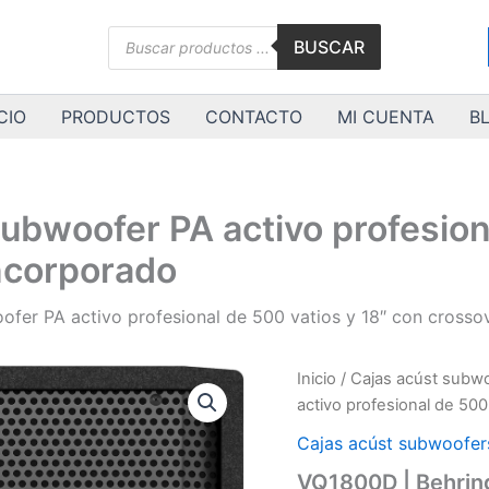
Búsqueda
BUSCAR
de
productos
CIO
PRODUCTOS
CONTACTO
MI CUENTA
B
ubwoofer PA activo profesiona
ncorporado
ofer PA activo profesional de 500 vatios y 18″ con crosso
VQ1800D
Inicio
/
Cajas acúst subwo
|
activo profesional de 500
Behringer
|
Cajas acúst subwoofers
Subwoofer
VQ1800D | Behring
PA