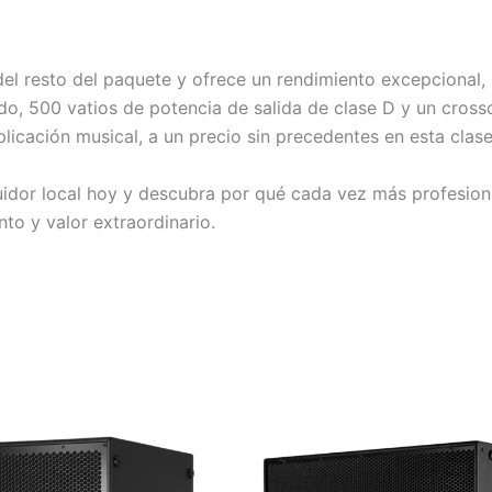
resto del paquete y ofrece un rendimiento excepcional, inc
o, 500 vatios de potencia de salida de clase D y un cross
licación musical, a un precio sin precedentes en esta clase.
dor local hoy y descubra por qué cada vez más profesiona
o y valor extraordinario.