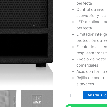
perfecta
Control de nivel 
subwoofer y los
LED de alimentac
perfecta
Limitador inteli
protección del 
Fuente de alimen
respuesta transi
Zócalo de poste
comerciales
Asas con forma e
Rejilla de acero
altavoces
Añadir al c