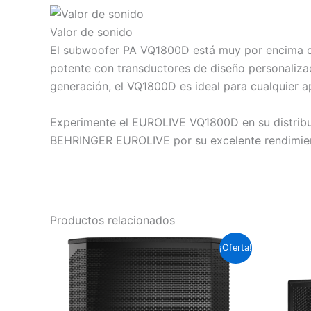
Valor de sonido
El subwoofer PA VQ1800D está muy por encima del 
potente con transductores de diseño personalizad
generación, el VQ1800D es ideal para cualquier ap
Experimente el EUROLIVE VQ1800D en su distribui
BEHRINGER EUROLIVE por su excelente rendimient
Productos relacionados
El
El
¡Oferta!
precio
precio
original
actual
era:
es:
Soles
Soles
S/.4,554.0.
S/.4,195.2.