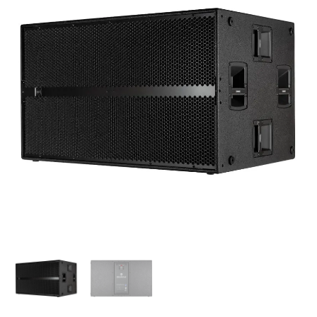
|
SUBWOOFER
ACTIVO
DE
ALTA
POTENCIA
cantidad