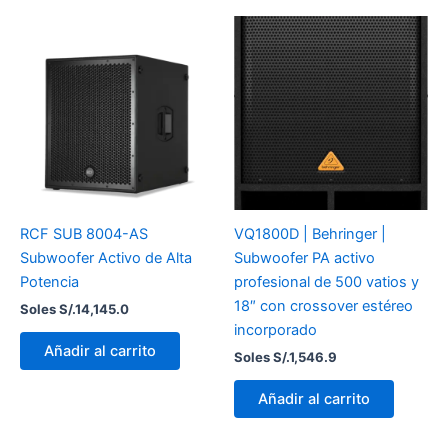
RCF SUB 8004-AS
VQ1800D | Behringer |
Subwoofer Activo de Alta
Subwoofer PA activo
Potencia
profesional de 500 vatios y
18″ con crossover estéreo
Soles S/.
14,145.0
incorporado
Añadir al carrito
Soles S/.
1,546.9
Añadir al carrito