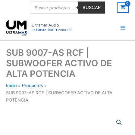
Ir
Búsqueda
BUSCAR
de
al
productos
contenido
Ultramar Audio
Jr. Paruro 1401 Tienda 120
SUB 9007-AS RCF |
SUBWOOFER ACTIVO DE
ALTA POTENCIA
Inicio
Productos
SUB 9007-AS RCF | SUBWOOFER ACTIVO DE ALTA
POTENCIA
SUB
9007-
AS
RCF