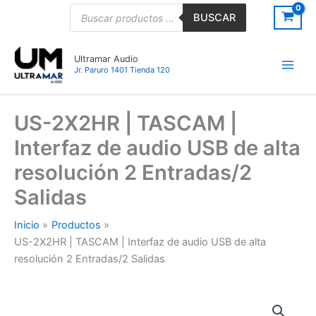
Ir
Búsqueda
BUSCAR
de
al
productos
contenido
Ultramar Audio
Jr. Paruro 1401 Tienda 120
US-2X2HR | TASCAM |
Interfaz de audio USB de alta
resolución 2 Entradas/2
Salidas
Inicio
Productos
US-2X2HR | TASCAM | Interfaz de audio USB de alta
resolución 2 Entradas/2 Salidas
US-
2X2HR