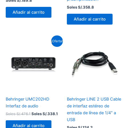
Soles S/.
189.8
Soles S/.
358.8
Añadir al carrito
Añadir al carrito
El
El
¡Oferta!
precio
precio
original
actual
era:
es:
Soles
Soles
S/.476.1.
S/.338.1.
Behringer UMC202HD
Behringer LINE 2 USB Cable
Interfaz de audio
de interfaz estéreo de
entrada de línea de 1/4″ a
Soles S/.
476.1
Soles S/.
338.1
USB
Añadir al carrito
Soles S/.
124.2