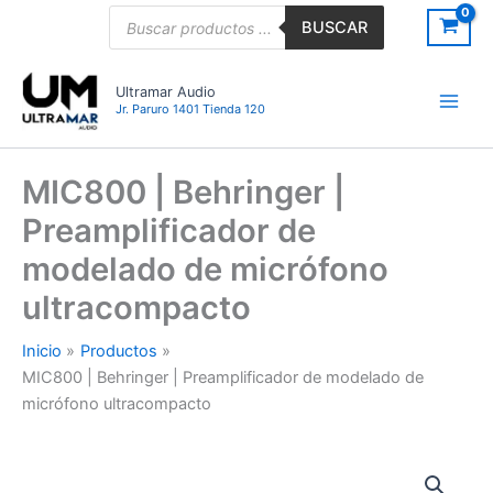
Ir
Búsqueda
BUSCAR
de
al
productos
contenido
Ultramar Audio
Jr. Paruro 1401 Tienda 120
MIC800 | Behringer |
Preamplificador de
modelado de micrófono
ultracompacto
Inicio
Productos
MIC800 | Behringer | Preamplificador de modelado de
micrófono ultracompacto
MIC800
|