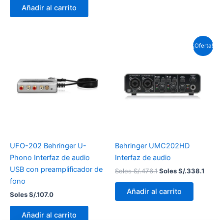
Añadir al carrito
El
El
¡Oferta!
precio
prec
original
actu
era:
es:
Soles
Sole
S/.476.1.
S/.33
UFO-202 Behringer U-
Behringer UMC202HD
Phono Interfaz de audio
Interfaz de audio
USB con preamplificador de
Soles S/.
476.1
Soles S/.
338.1
fono
Añadir al carrito
Soles S/.
107.0
Añadir al carrito