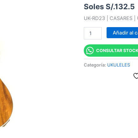
Soles S/.
132.5
BART
"CASARES"
UK-RD23 | CASARES |
cantidad
Añadir al c
CONSULTAR STOCK
Categoría:
UKULELES