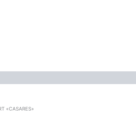
ones (0)
ART «CASARES»