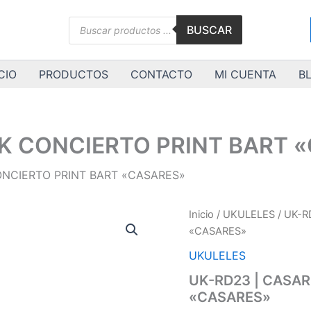
Búsqueda
BUSCAR
de
productos
CIO
PRODUCTOS
CONTACTO
MI CUENTA
B
UK CONCIERTO PRINT BART 
CONCIERTO PRINT BART «CASARES»
UK-
Inicio
/
UKULELES
/ UK-R
RD23
«CASARES»
|
CASARES
UKULELES
|
UK-RD23 | CASAR
UK
«CASARES»
CONCIERTO
PRINT