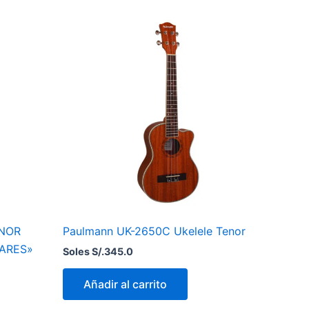
ENOR
Paulmann UK-2650C Ukelele Tenor
SARES»
Soles S/.
345.0
Añadir al carrito