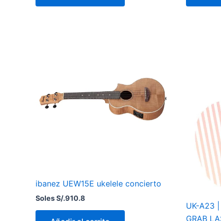
ibanez UEW15E ukelele concierto
Soles S/.
910.8
UK-A23 
GRAB LA