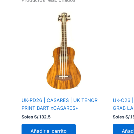
UK-RD26 | CASARES | UK TENOR
UK-C26 
PRINT BART «CASARES»
GRAB LA
Soles S/.
132.5
Soles S/.
1
Añadir al carrito
Añadi