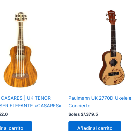
| CASARES | UK TENOR
Paulmann UK-2770D Ukelel
SER ELEFANTE «CASARES»
Concierto
52.0
Soles S/.
379.5
r al carrito
Añadir al carrito