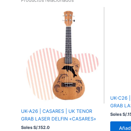
UK-C26 
GRAB LA
UK-A26 | CASARES | UK TENOR
Soles S/.
1
GRAB LASER DELFIN «CASARES»
Soles S/.
152.0
Añadi