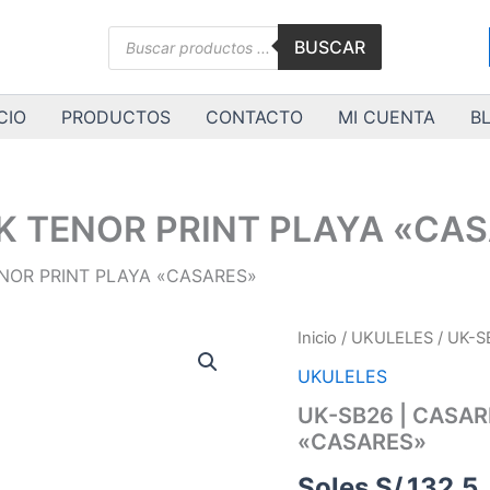
Búsqueda
BUSCAR
de
productos
CIO
PRODUCTOS
CONTACTO
MI CUENTA
B
UK TENOR PRINT PLAYA «CA
ENOR PRINT PLAYA «CASARES»
UK-
Inicio
/
UKULELES
/ UK-S
SB26
UKULELES
|
CASARES
UK-SB26 | CASAR
|
«CASARES»
UK
TENOR
Soles S/.
132.5
PRINT