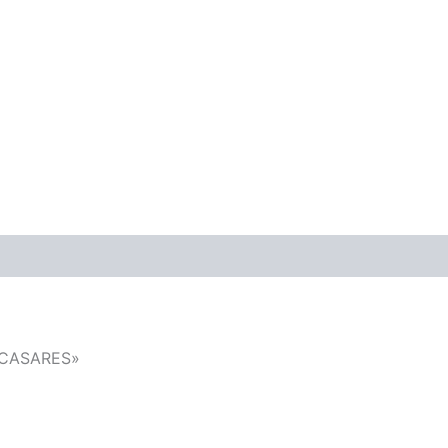
ones (0)
«CASARES»