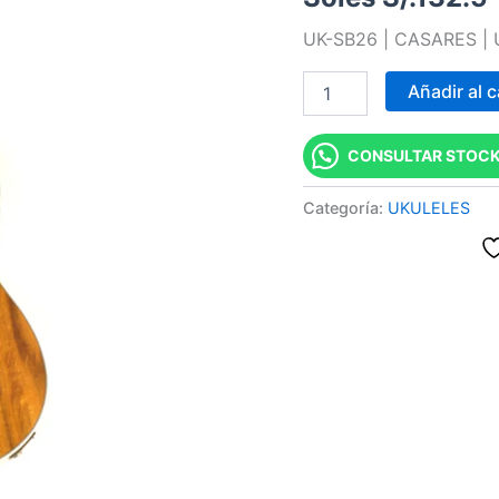
PLAYA
UK-SB26 | CASARES |
"CASARES"
cantidad
Añadir al c
CONSULTAR STOCK
Categoría:
UKULELES