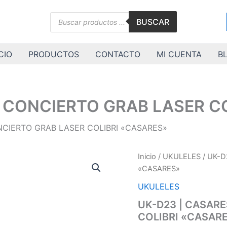
Búsqueda
BUSCAR
de
productos
CIO
PRODUCTOS
CONTACTO
MI CUENTA
B
K CONCIERTO GRAB LASER C
NCIERTO GRAB LASER COLIBRI «CASARES»
UK-
Inicio
/
UKULELES
/ UK-D
D23
«CASARES»
|
CASARES
UKULELES
|
UK-D23 | CASARE
UK
COLIBRI «CASAR
CONCIERTO
GRAB