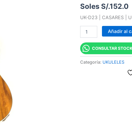
Soles S/.
152.0
LASER
COLIBRI
UK-D23 | CASARES | 
"CASARES"
cantidad
Añadir al c
CONSULTAR STOCK
Categoría:
UKULELES