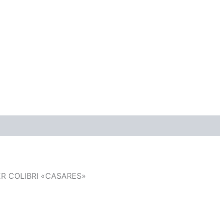
ones (0)
ER COLIBRI «CASARES»