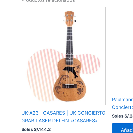
Paulmann
Conciert
UK-A23 | CASARES | UK CONCIERTO
Soles S/.
2
GRAB LASER DELFIN «CASARES»
Soles S/.
144.2
Añadi