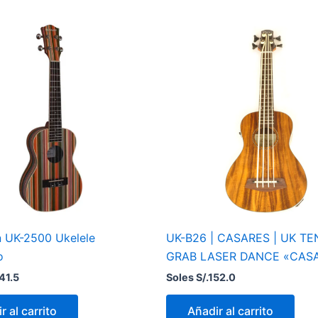
 UK-2500 Ukelele
UK-B26 | CASARES | UK T
o
GRAB LASER DANCE «CAS
41.5
Soles S/.
152.0
r al carrito
Añadir al carrito