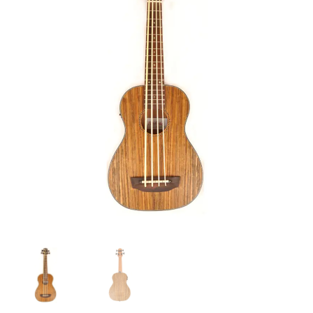
|
UK
CONCIERTO
GRAB
LASER
DANCE
"CASARES"
cantidad