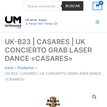
Ir
Búsqueda
BUSCAR
de
al
productos
contenido
Ultramar Audio
Jr. Paruro 1401 Tienda 120
UK-B23 | CASARES | UK
CONCIERTO GRAB LASER
DANCE «CASARES»
Inicio
Productos
UK-B23 | CASARES | UK CONCIERTO GRAB LASER DANCE
«CASARES»
UK-
B23
|
CASARES