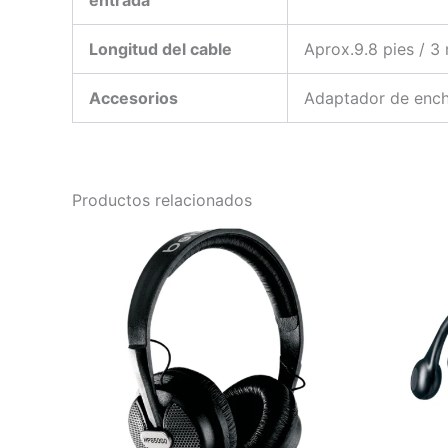
entrada
Longitud del cable
Aprox.9.8 pies / 3 
Accesorios
Adaptador de enchu
Productos relacionados