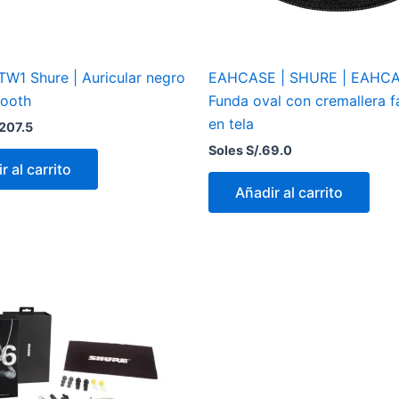
TW1 Shure | Auricular negro
EAHCASE | SHURE | EAHC
tooth
Funda oval con cremallera f
en tela
,207.5
Soles S/.
69.0
r al carrito
Añadir al carrito