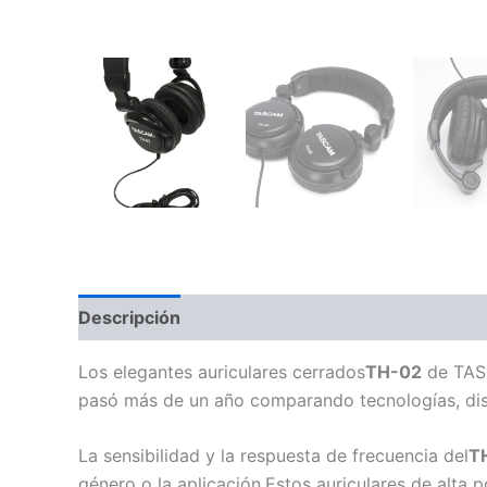
Descripción
Información adicional
Valoraci
Los elegantes auriculares cerrados
TH-02
de TASC
pasó más de un año comparando tecnologías, dise
La sensibilidad y la respuesta de frecuencia del
T
género o la aplicación.Estos auriculares de alta