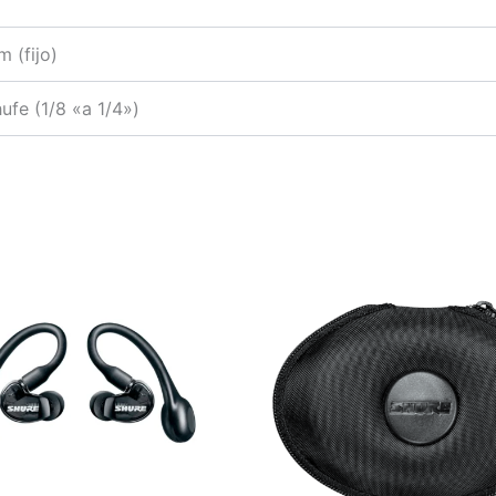
m (fijo)
fe (1/8 «a 1/4»)