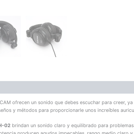
ones (0)
AM ofrecen un sonido que debes escuchar para creer, ya
ños y métodos para proporcionarle unos increíbles auricu
H-02
brindan un sonido claro y equilibrado para problemas 
 potencia producen agudos impecables, rango medio claro y