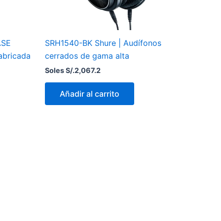
ASE
SRH1540-BK Shure | Audífonos
abricada
cerrados de gama alta
Soles S/.
2,067.2
Añadir al carrito