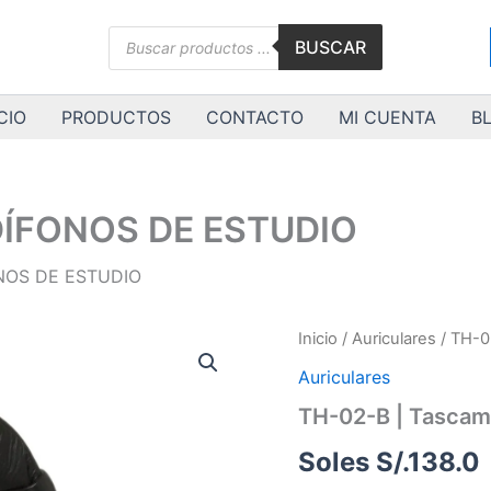
Búsqueda
BUSCAR
de
productos
CIO
PRODUCTOS
CONTACTO
MI CUENTA
B
UDÍFONOS DE ESTUDIO
ONOS DE ESTUDIO
TH-
Inicio
/
Auriculares
/ TH-0
02-
Auriculares
B
|
TH-02-B | Tasca
Tascam
|
Soles S/.
138.0
AUDÍFONOS
DE