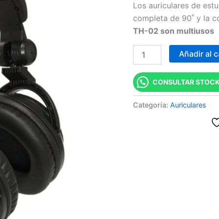
Los auriculares de est
ESTUDIO
completa de 90˚ y la c
cantidad
TH-02 son multiusos
Añadir al c
CONSULTAR STOCK
Categoría:
Auriculares