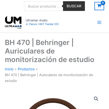
Ir
Búsqueda
BUSCAR
de
al
productos
contenido
Ultramar Audio
Jr. Paruro 1401 Tienda 120
BH 470 | Behringer |
Auriculares de
monitorización de estudio
Inicio
Productos
BH 470 | Behringer | Auriculares de monitorización de
estudio
BH
470
|
Behringer