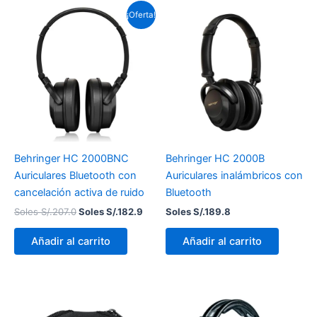
El
El
¡Oferta!
precio
precio
original
actual
era:
es:
Soles
Soles
S/.207.0.
S/.182.9.
Behringer HC 2000BNC
Behringer HC 2000B
Auriculares Bluetooth con
Auriculares inalámbricos con
cancelación activa de ruido
Bluetooth
Soles S/.
207.0
Soles S/.
182.9
Soles S/.
189.8
Añadir al carrito
Añadir al carrito