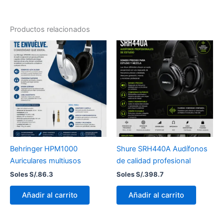
Productos relacionados
Behringer HPM1000
Shure SRH440A Audífonos
Auriculares multiusos
de calidad profesional
Soles S/.
86.3
Soles S/.
398.7
Añadir al carrito
Añadir al carrito