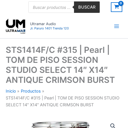
Ir
Búsqueda
BUSCAR
de
al
productos
contenido
Ultramar Audio
Jr. Paruro 1401 Tienda 120
STS1414F/C #315 | Pearl |
TOM DE PISO SESSION
STUDIO SELECT 14″ X14″
ANTIQUE CRIMSON BURST
Inicio
Productos
STS1414F/C #315 | Pearl | TOM DE PISO SESSION STUDIO
SELECT 14″ X14″ ANTIQUE CRIMSON BURST
STS1414F/C
#315