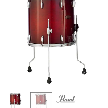
|
Pearl
|
TOM
DE
PISO
SESSION
STUDIO
SELECT
14"
X14"
ANTIQUE
CRIMSON
BURST
cantidad