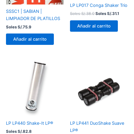
LP LP017 Conga Shaker Trio
SSSC1 | SABIAN |
Soles S/.
38.0
Soles S/.
31.1
LIMPIADOR DE PLATILLOS
Añadir al carrito
Soles S/.
75.9
Añadir al carrito
LP LP440 Shake-It LP®
LP LP441 DuoShake Suave
LP®
Soles S/.
82.8