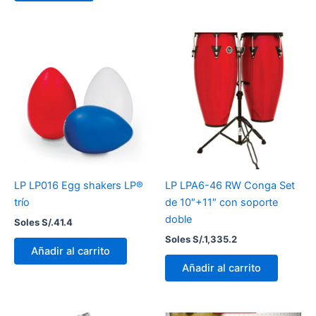
LP LP016 Egg shakers LP®
LP LPA6-46 RW Conga Set
trío
de 10″+11″ con soporte
doble
Soles S/.
41.4
Soles S/.
1,335.2
Añadir al carrito
Añadir al carrito