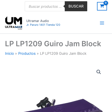
Ir
Búsqueda
BUSCAR
de
al
productos
contenido
Ultramar Audio
Jr. Paruro 1401 Tienda 120
LP LP1209 Guiro Jam Block
Inicio
Productos
LP LP1209 Guiro Jam Block