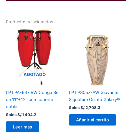
Productos relacionados
AGOTADO
LP LPA-647 RW Conga Set
LP LP805Z-AW Giovanni
de 11″+12″ con soporte
Signature Quinto Galaxy®
doble
Soles S/.
2,708.3
Soles S/.
1,404.2
Añadir al carrito
Leer más