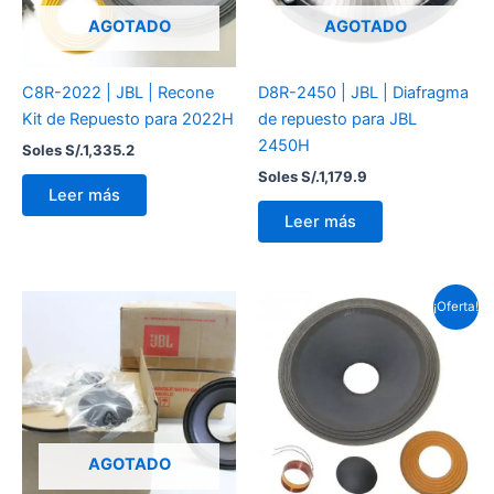
AGOTADO
AGOTADO
C8R-2022 | JBL | Recone
D8R-2450 | JBL | Diafragma
Kit de Repuesto para 2022H
de repuesto para JBL
2450H
Soles S/.
1,335.2
Soles S/.
1,179.9
Leer más
Leer más
El
El
¡Oferta!
precio
pre
original
act
era:
es:
Soles
So
S/.1,104.0.
S/.
AGOTADO