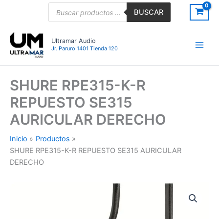
Ir
Búsqueda
BUSCAR
de
al
productos
contenido
Ultramar Audio
Jr. Paruro 1401 Tienda 120
SHURE RPE315-K-R
REPUESTO SE315
AURICULAR DERECHO
Inicio
Productos
SHURE RPE315-K-R REPUESTO SE315 AURICULAR
DERECHO
SHURE
RPE315-
K-
R