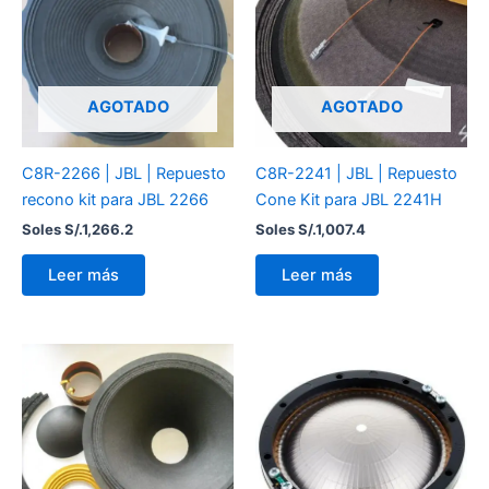
AGOTADO
AGOTADO
C8R-2266 | JBL | Repuesto
C8R-2241 | JBL | Repuesto
recono kit para JBL 2266
Cone Kit para JBL 2241H
Soles S/.
1,266.2
Soles S/.
1,007.4
Leer más
Leer más