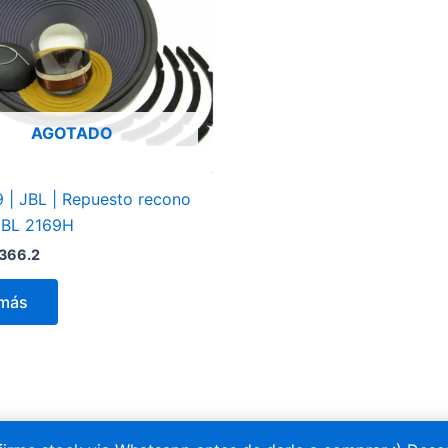
AGOTADO
 | JBL | Repuesto recono
 JBL 2169H
,366.2
 más