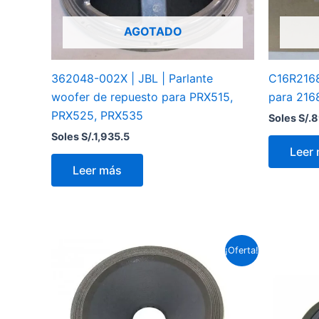
AGOTADO
362048-002X | JBL | Parlante
C16R2168
woofer de repuesto para PRX515,
para 216
PRX525, PRX535
Soles S/.
8
Soles S/.
1,935.5
Leer
Leer más
El
El
¡Oferta!
precio
precio
original
actual
era:
es:
Soles
Soles
S/.1,104.0.
S/.983.3.