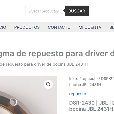
Búsqueda
BUSCAR
de
productos
CIO
PRODUCTOS
CONTACTO
MI CUENTA
B
gma de repuesto para driver
de repuesto para driver de bocina JBL 2431H
Inicio
/
repuesto
/ D8R-24
bocina JBL 2431H
repuesto
D8R-2430 | JBL | 
bocina JBL 2431H