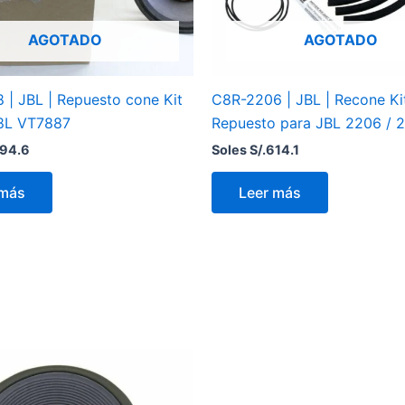
AGOTADO
AGOTADO
 | JBL | Repuesto cone Kit
C8R-2206 | JBL | Recone Ki
8L VT7887
Repuesto para JBL 2206 / 
94.6
Soles S/.
614.1
 más
Leer más