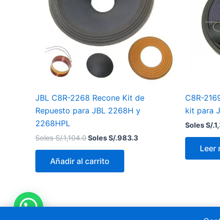
JBL C8R-2268 Recone Kit de
C8R-2169
Repuesto para JBL 2268H y
kit para
2268HPL
Soles S/.
1
Soles S/.
1,104.0
Soles S/.
983.3
Leer
Añadir al carrito