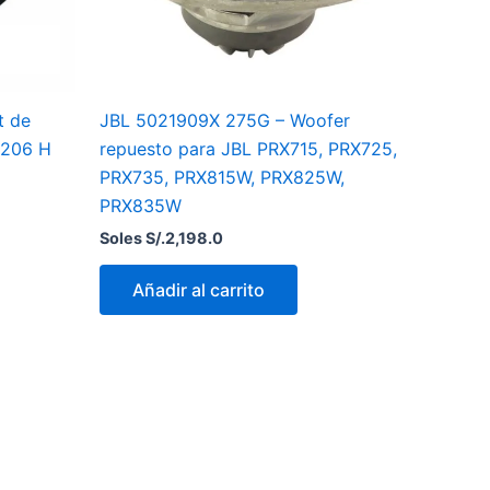
t de
JBL 5021909X 275G – Woofer
2206 H
repuesto para JBL PRX715, PRX725,
PRX735, PRX815W, PRX825W,
PRX835W
Soles S/.
2,198.0
Añadir al carrito