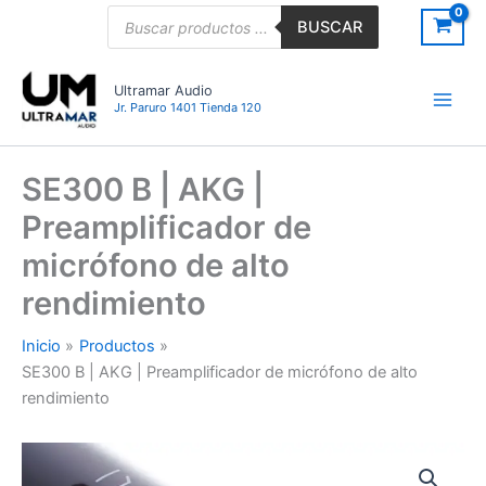
Ir
Búsqueda
BUSCAR
de
al
productos
contenido
Ultramar Audio
Jr. Paruro 1401 Tienda 120
SE300 B | AKG |
Preamplificador de
micrófono de alto
rendimiento
Inicio
Productos
SE300 B | AKG | Preamplificador de micrófono de alto
rendimiento
SE300
B