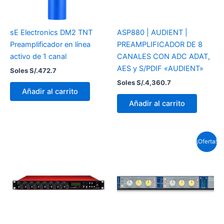
sE Electronics DM2 TNT
ASP880 | AUDIENT |
Preamplificador en línea
PREAMPLIFICADOR DE 8
activo de 1 canal
CANALES CON ADC ADAT,
AES y S/PDIF «AUDIENT»
Soles S/.
472.7
Soles S/.
4,360.7
Añadir al carrito
Añadir al carrito
El
El
¡Oferta!
precio
precio
original
actual
era:
es:
Soles
Soles
S/.4,043.4.
S/.3,971.0.