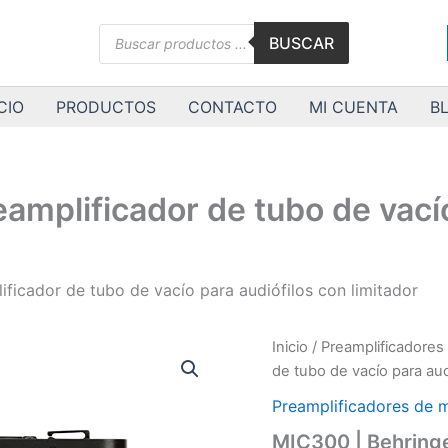
Búsqueda
BUSCAR
de
productos
CIO
PRODUCTOS
CONTACTO
MI CUENTA
B
amplificador de tubo de vacío
ificador de tubo de vacío para audiófilos con limitador
MIC300
Inicio
/
Preamplificadores
|
de tubo de vacío para aud
Behringer
|
Preamplificadores de 
Preamplificador
MIC300 | Behringe
de