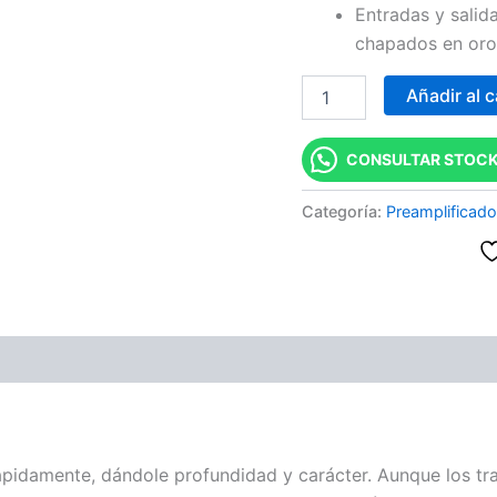
Entradas y sali
chapados en oro
Añadir al c
CONSULTAR STOCK
Categoría:
Preamplificad
ones (0)
ápidamente, dándole profundidad y carácter. Aunque los tr