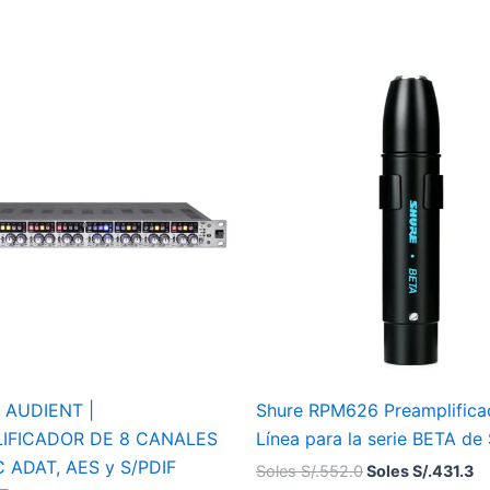
El
El
precio
pr
original
ac
era:
es
Soles
So
S/.552.0.
S/
 AUDIENT |
Shure RPM626 Preamplifica
IFICADOR DE 8 CANALES
Línea para la serie BETA de
 ADAT, AES y S/PDIF
Soles S/.
552.0
Soles S/.
431.3