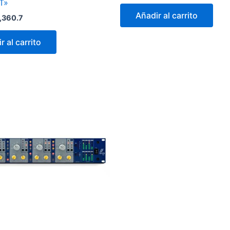
T»
Añadir al carrito
,360.7
r al carrito