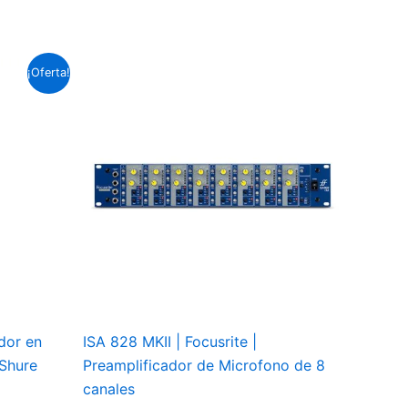
¡Oferta!
ecio
tual
:
les
.431.3.
dor en
ISA 828 MKII | Focusrite |
 Shure
Preamplificador de Microfono de 8
canales