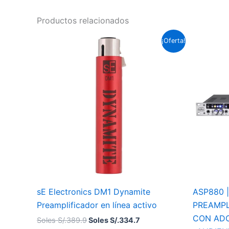
Productos relacionados
El
El
¡Oferta!
precio
precio
original
actual
era:
es:
Soles
Soles
S/.389.9.
S/.334.7.
sE Electronics DM1 Dynamite
ASP880 |
Preamplificador en línea activo
PREAMPL
CON ADC
Soles S/.
389.9
Soles S/.
334.7