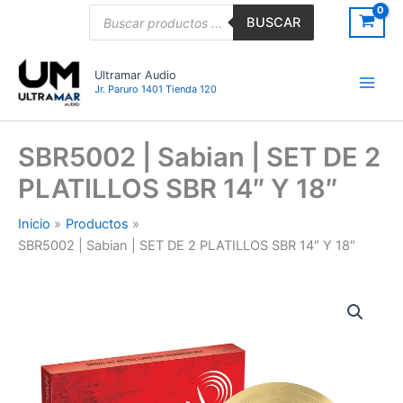
Ir
Búsqueda
BUSCAR
de
al
productos
contenido
Ultramar Audio
Jr. Paruro 1401 Tienda 120
SBR5002 | Sabian | SET DE 2
PLATILLOS SBR 14″ Y 18″
Inicio
Productos
SBR5002 | Sabian | SET DE 2 PLATILLOS SBR 14″ Y 18″
SBR5002
|
Sabian
|
SET
DE
2