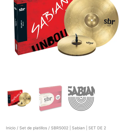
PLATILLOS
SBR
14"
Y
18"
cantidad
Inicio
/
Set de platillos
/ SBR5002 | Sabian | SET DE 2