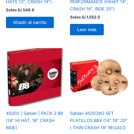
HATS 13″, CRASH 16″)
PERFORMANCE (HIHAT 14″,
CRASH 16″, RIDE 20″)
Soles S/.
548.6
Soles S/.
1,552.5
Añadir al carrito
Leer más
45002 | Sabian | PACK 2 B8
Sabian 45003XG SET
(14″ HI HAT, 18″ CRASH
PLATILLOS B8X (14″ 16″ 20″
RIDE)
) THIN CRASH 18″ REGALO