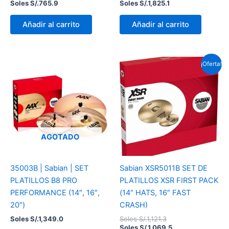
Soles S/.
765.9
Soles S/.
1,825.1
Añadir al carrito
Añadir al carrito
El
El
¡Oferta!
precio
precio
original
actual
era:
es:
Soles
Soles
S/.1,121.3.
S/.1,069.5.
AGOTADO
35003B | Sabian | SET
Sabian XSR5011B SET DE
PLATILLOS B8 PRO
PLATILLOS XSR FIRST PACK
PERFORMANCE (14″, 16″,
(14″ HATS, 16″ FAST
20″)
CRASH)
Soles S/.
1,349.0
Soles S/.
1,121.3
Soles S/.
1,069.5